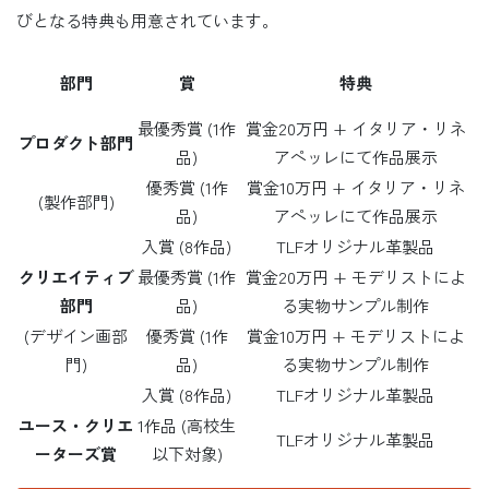
びとなる特典も用意されています。
部門
賞
特典
最優秀賞 (1作
賞金20万円 + イタリア・リネ
プロダクト部門
品)
アペッレにて作品展示
優秀賞 (1作
賞金10万円 + イタリア・リネ
(製作部門)
品)
アペッレにて作品展示
入賞 (8作品)
TLFオリジナル革製品
クリエイティブ
最優秀賞 (1作
賞金20万円 + モデリストによ
部門
品)
る実物サンプル制作
(デザイン画部
優秀賞 (1作
賞金10万円 + モデリストによ
門)
品)
る実物サンプル制作
入賞 (8作品)
TLFオリジナル革製品
ユース・クリエ
1作品 (高校生
TLFオリジナル革製品
ーターズ賞
以下対象)