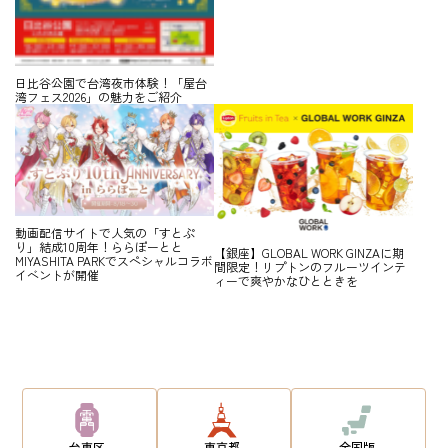
日比谷公園で台湾夜市体験！「屋台
湾フェス2026」の魅力をご紹介
動画配信サイトで人気の「すとぷ
り」結成10周年！ららぽーとと
【銀座】GLOBAL WORK GINZAに期
MIYASHITA PARKでスペシャルコラボ
間限定！リプトンのフルーツインテ
イベントが開催
ィーで爽やかなひとときを
台東区
東京都
全国版