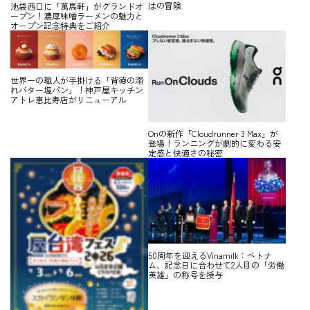
はの冒険
池袋西口に「萬馬軒」がグランドオ
ープン！濃厚味噌ラーメンの魅力と
オープン記念特典をご紹介
世界一の職人が手掛ける「背徳の溺
れバター塩パン」！神戸屋キッチン
アトレ恵比寿店がリニューアル
Onの新作「Cloudrunner 3 Max」が
登場！ランニングが劇的に変わる安
定感と快適さの秘密
50周年を迎えるVinamilk：ベトナ
ム、記念日に合わせて2人目の「労働
英雄」の称号を授与