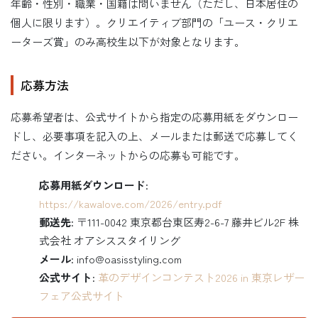
年齢・性別・職業・国籍は問いません（ただし、日本居住の
個人に限ります）。クリエイティブ部門の「ユース・クリエ
ーターズ賞」のみ高校生以下が対象となります。
応募方法
応募希望者は、公式サイトから指定の応募用紙をダウンロー
ドし、必要事項を記入の上、メールまたは郵送で応募してく
ださい。インターネットからの応募も可能です。
応募用紙ダウンロード
:
https://kawalove.com/2026/entry.pdf
郵送先
: 〒111-0042 東京都台東区寿2-6-7 藤井ビル2F 株
式会社 オアシススタイリング
メール
: info@oasisstyling.com
公式サイト
:
革のデザインコンテスト2026 in 東京レザー
フェア公式サイト