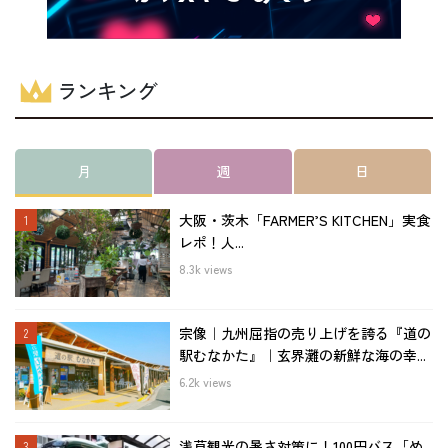
ランキング
月
週
日
大阪・茨木「FARMER’S KITCHEN」実食
レポ！人...
8.3k views
宗像｜九州屈指の売り上げを誇る『道の
駅むなかた』｜玄界灘の新鮮な海の幸...
6.2k views
浅草観光の暑さ対策に！100円バス「め