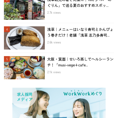
ぐりん」で巡る夏のおすすめスポッ...
2.7k views
浅草｜メニューはいなり寿司とかんぴょ
う巻きだけ！老舗「浅草 志乃多寿司...
2.6k views
大阪・箕面｜せいろ蒸しでヘルシーラン
チ！「musi-vege+cafe...
2.1k views