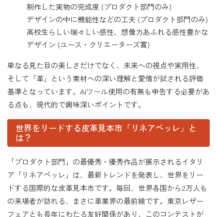
制作した実物の完成度 (プロダクト部門のみ)
デザインの中に機能性などの工夫 (プロダクト部門のみ)
高校生らしい瑞々しい感性、想像力あふれる感性豊かな
デザイン (ユース・クリエーターズ賞)
単なる見た目の美しさだけでなく、未来への視点や実用性、
そして「革」という素材への深い理解と愛情が試される評価
基準となっています。AIツール使用の有無も申告する必要があ
る点も、現代的で興味深いポイントです。
世界をリードする皮革見本市「リネアペッレ」と
は？
「プロダクト部門」の最優秀・優秀作品が展示されるイタリ
ア「リネアペッレ」は、最新トレンドを発表し、世界をリー
ドする国際的な皮革見本市です。毎回、世界各国から2万人も
の来場者が訪れる、まさに革業界の最前線です。東京レザー
フェアとも長年にわたる友好関係があり、このコンテストが