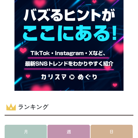
ランキング
月
週
日