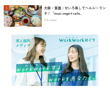
大阪・箕面｜せいろ蒸しでヘルシーラン
チ！「musi-vege+cafe...
2.1k views