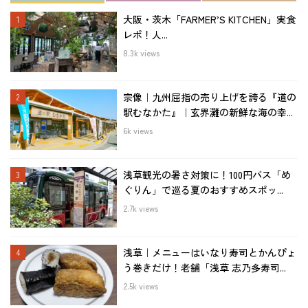
大阪・茨木「FARMER’S KITCHEN」実食
レポ！人...
8.3k views
宗像｜九州屈指の売り上げを誇る『道の
駅むなかた』｜玄界灘の新鮮な海の幸...
6k views
浅草観光の暑さ対策に！100円バス「め
ぐりん」で巡る夏のおすすめスポッ...
2.7k views
浅草｜メニューはいなり寿司とかんぴょ
う巻きだけ！老舗「浅草 志乃多寿司...
2.5k views