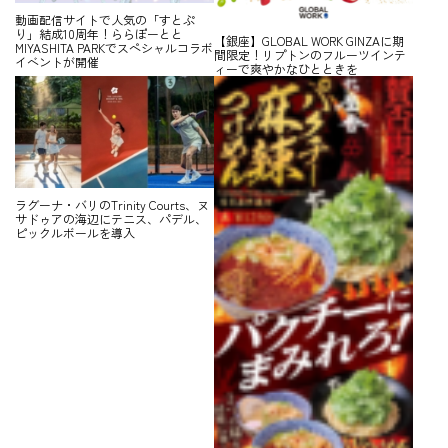
動画配信サイトで人気の「すとぷ
り」結成10周年！ららぽーとと
【銀座】GLOBAL WORK GINZAに期
MIYASHITA PARKでスペシャルコラボ
間限定！リプトンのフルーツインテ
イベントが開催
ィーで爽やかなひとときを
ラグーナ・バリのTrinity Courts、ヌ
サドゥアの海辺にテニス、パデル、
ピックルボールを導入