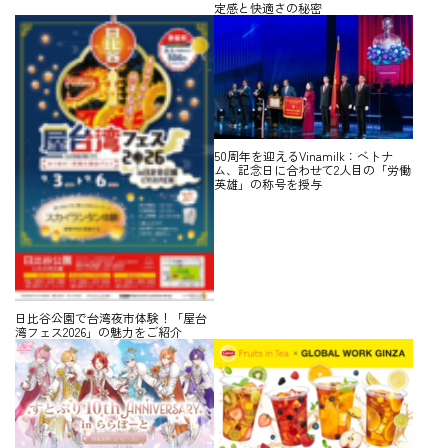
定感と快適さの秘密
50周年を迎えるVinamilk：ベトナ
ム、記念日に合わせて2人目の「労働
英雄」の称号を授与
日比谷公園で台湾夜市体験！「屋台
湾フェス2026」の魅力をご紹介