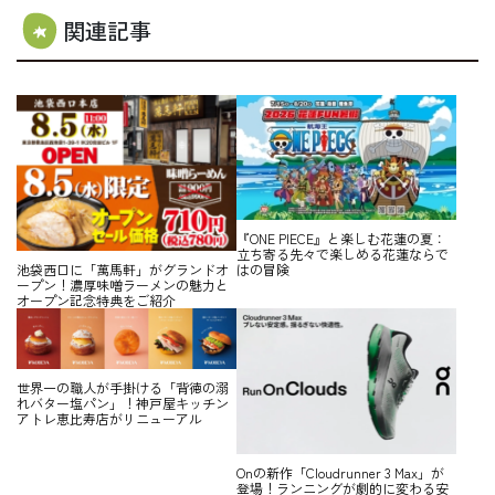
関連記事
『ONE PIECE』と楽しむ花蓮の夏：
立ち寄る先々で楽しめる花蓮ならで
はの冒険
池袋西口に「萬馬軒」がグランドオ
ープン！濃厚味噌ラーメンの魅力と
オープン記念特典をご紹介
世界一の職人が手掛ける「背徳の溺
れバター塩パン」！神戸屋キッチン
アトレ恵比寿店がリニューアル
Onの新作「Cloudrunner 3 Max」が
登場！ランニングが劇的に変わる安