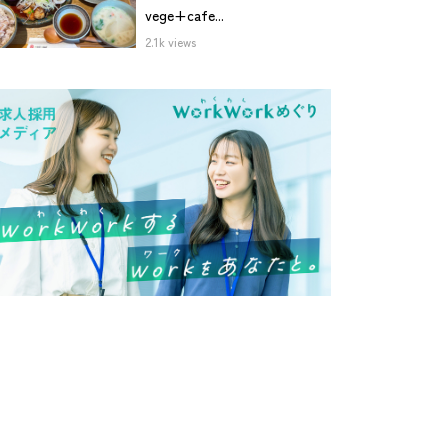
vege+cafe...
2.1k views