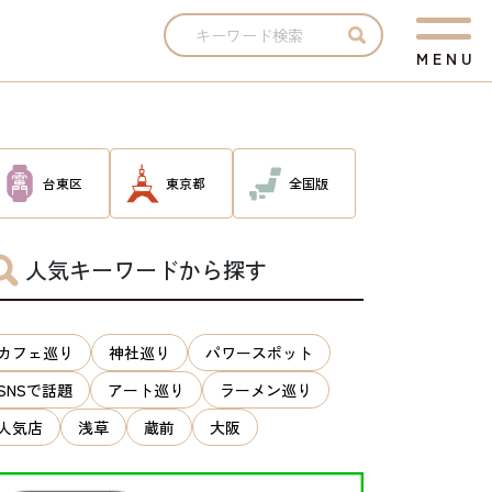
M
E
N
U
台東区
東京都
全国版
人気キーワードから探す
カフェ巡り
神社巡り
パワースポット
SNSで話題
アート巡り
ラーメン巡り
人気店
浅草
蔵前
大阪