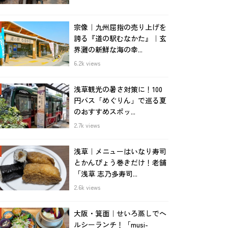
宗像｜九州屈指の売り上げを
誇る『道の駅むなかた』｜玄
界灘の新鮮な海の幸...
6.2k views
浅草観光の暑さ対策に！100
円バス「めぐりん」で巡る夏
のおすすめスポッ...
2.7k views
浅草｜メニューはいなり寿司
とかんぴょう巻きだけ！老舗
「浅草 志乃多寿司...
2.6k views
大阪・箕面｜せいろ蒸しでヘ
ルシーランチ！「musi-