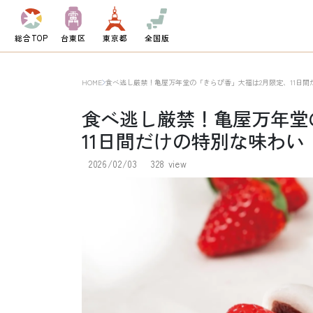
総合TOP
台東区
東京都
全国版
HOME
食べ逃し厳禁！亀屋万年堂の「きらぴ香」大福は2月限定、11日間
食べ逃し厳禁！亀屋万年堂
11日間だけの特別な味わい
2026/02/03
328 view