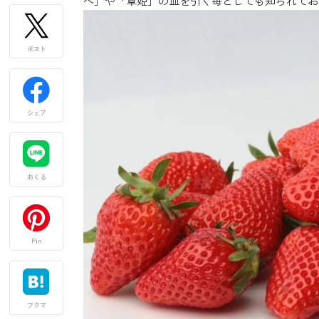
ぺ」や「章姫」の血を引く苺としても知られてお
ポスト
シェア
おくる
Pin
ブクマ