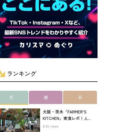
ランキング
月
週
日
大阪・茨木「FARMER’S
KITCHEN」実食レポ！人...
8.3k views