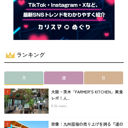
ランキング
月
週
日
大阪・茨木「FARMER’S KITCHEN」実食
レポ！人...
8.3k views
宗像｜九州屈指の売り上げを誇る『道の