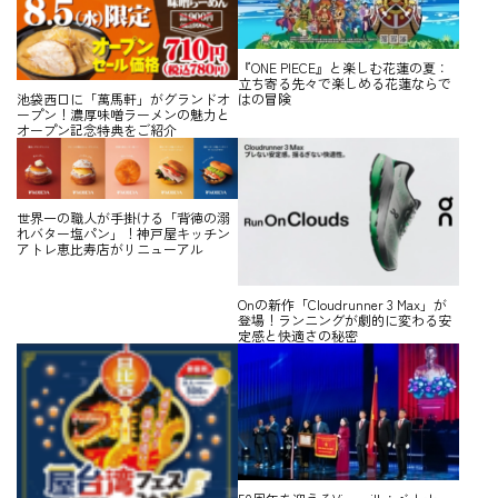
『ONE PIECE』と楽しむ花蓮の夏：
立ち寄る先々で楽しめる花蓮ならで
はの冒険
池袋西口に「萬馬軒」がグランドオ
ープン！濃厚味噌ラーメンの魅力と
オープン記念特典をご紹介
世界一の職人が手掛ける「背徳の溺
れバター塩パン」！神戸屋キッチン
アトレ恵比寿店がリニューアル
Onの新作「Cloudrunner 3 Max」が
登場！ランニングが劇的に変わる安
定感と快適さの秘密