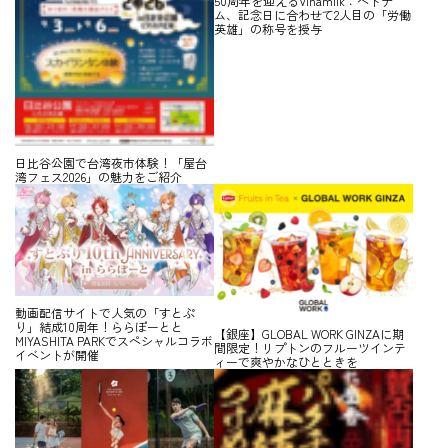
50周年を迎えるVinamilk：ベトナ
ム、記念日に合わせて2人目の「労働
英雄」の称号を授与
日比谷公園で台湾夜市体験！「屋台
湾フェス2026」の魅力をご紹介
動画配信サイトで人気の「すとぷ
り」結成10周年！ららぽーとと
【銀座】GLOBAL WORK GINZAに期
MIYASHITA PARKでスペシャルコラボ
間限定！リプトンのフルーツインテ
イベントが開催
ィーで爽やかなひとときを