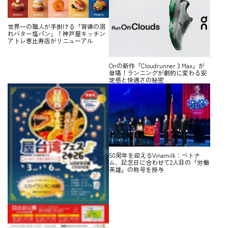
世界一の職人が手掛ける「背徳の溺
れバター塩パン」！神戸屋キッチン
アトレ恵比寿店がリニューアル
Onの新作「Cloudrunner 3 Max」が
登場！ランニングが劇的に変わる安
定感と快適さの秘密
50周年を迎えるVinamilk：ベトナ
ム、記念日に合わせて2人目の「労働
英雄」の称号を授与