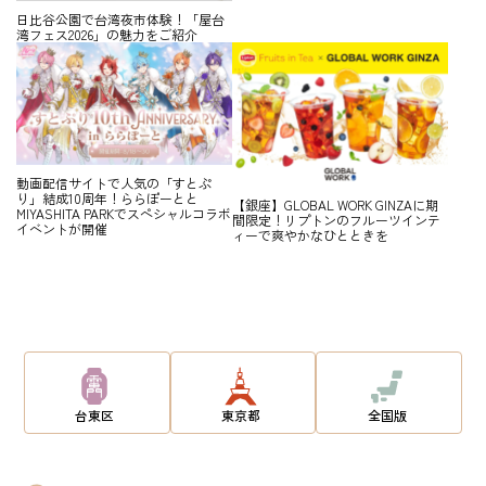
日比谷公園で台湾夜市体験！「屋台
湾フェス2026」の魅力をご紹介
動画配信サイトで人気の「すとぷ
り」結成10周年！ららぽーとと
【銀座】GLOBAL WORK GINZAに期
MIYASHITA PARKでスペシャルコラボ
間限定！リプトンのフルーツインテ
イベントが開催
ィーで爽やかなひとときを
台東区
東京都
全国版