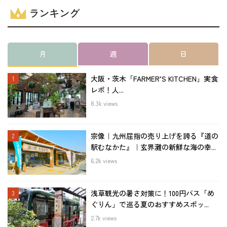
ランキング
月
週
日
大阪・茨木「FARMER’S KITCHEN」実食
レポ！人...
8.3k views
宗像｜九州屈指の売り上げを誇る『道の
駅むなかた』｜玄界灘の新鮮な海の幸...
6.2k views
浅草観光の暑さ対策に！100円バス「め
ぐりん」で巡る夏のおすすめスポッ...
2.7k views