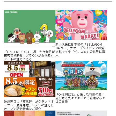
新大久保に日本初の「BELLYGOM
MARKET」がオープン！ピンクの愛
されキャラ「ベリゴム」の世界に潜
「LINE FRIENDS ART展」が伊勢丹新
入
宿店で初開催！ブラウンが心を癒す
アートの魅力に迫る
『ONE PIECE』と楽しむ花蓮の夏：
立ち寄る先々で楽しめる花蓮ならで
はの冒険
池袋西口に「萬馬軒」がグランドオ
ープン！濃厚味噌ラーメンの魅力と
オープン記念特典をご紹介