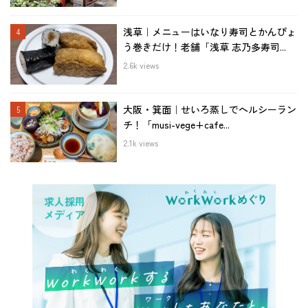
浅草｜メニューはいなり寿司とかんぴょ
う巻きだけ！老舗「浅草 志乃多寿司...
2.6k views
大阪・箕面｜せいろ蒸しでヘルシーラン
チ！「musi-vege+cafe...
2.1k views