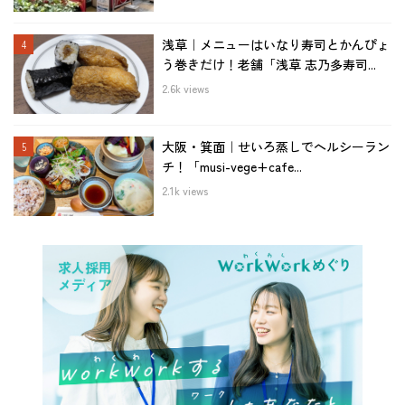
浅草｜メニューはいなり寿司とかんぴょ
う巻きだけ！老舗「浅草 志乃多寿司...
2.6k views
大阪・箕面｜せいろ蒸しでヘルシーラン
チ！「musi-vege+cafe...
2.1k views