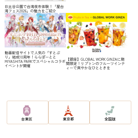
日比谷公園で台湾夜市体験！「屋台
湾フェス2026」の魅力をご紹介
動画配信サイトで人気の「すとぷ
り」結成10周年！ららぽーとと
【銀座】GLOBAL WORK GINZAに期
MIYASHITA PARKでスペシャルコラボ
間限定！リプトンのフルーツインテ
イベントが開催
ィーで爽やかなひとときを
台東区
東京都
全国版