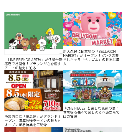
新大久保に日本初の「BELLYGOM
MARKET」がオープン！ピンクの愛
されキャラ「ベリゴム」の世界に潜
「LINE FRIENDS ART展」が伊勢丹新
入
宿店で初開催！ブラウンが心を癒す
アートの魅力に迫る
『ONE PIECE』と楽しむ花蓮の夏：
立ち寄る先々で楽しめる花蓮ならで
はの冒険
池袋西口に「萬馬軒」がグランドオ
ープン！濃厚味噌ラーメンの魅力と
オープン記念特典をご紹介