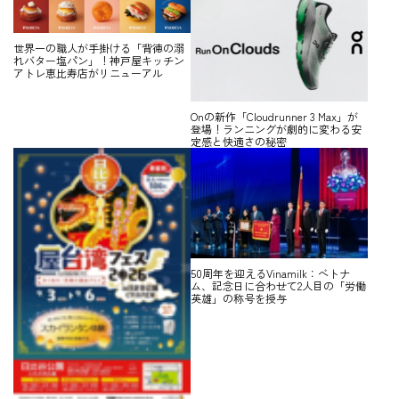
世界一の職人が手掛ける「背徳の溺
れバター塩パン」！神戸屋キッチン
アトレ恵比寿店がリニューアル
Onの新作「Cloudrunner 3 Max」が
登場！ランニングが劇的に変わる安
定感と快適さの秘密
50周年を迎えるVinamilk：ベトナ
ム、記念日に合わせて2人目の「労働
英雄」の称号を授与