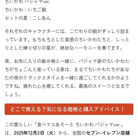
ちいかわ パジャマver.
ちいかわ：いちご餡
セットの星：こしあん
それぞれのキャラクターには、こだわりの餡がぎっしり詰ま
っています。もちもちとした食感のちいかわたちと、しっと
りとした練り切りの星が、絶妙なハーモニーを奏でます。
夜、お気に入りの飲み物と一緒に、パジャマ姿のちいかわた
ちがちょこんと座っている姿は、まるでちいかわたちがあな
たの夜のリラックスタイムを一緒に過ごしてくれるかのよう
ですね。疲れた心を癒してくれる、最高のスイーツとなるで
しょう。
どこで買える？気になる価格と購入アドバイス！
この愛らしい「食べマスあそーと ちいかわ パジャマver.」
は、
2025年12月2日（火）
から、全国の
セブン-イレブン店舗