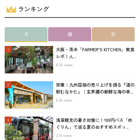
ランキング
月
週
日
大阪・茨木「FARMER’S KITCHEN」実食
レポ！人...
8.3k views
宗像｜九州屈指の売り上げを誇る『道の
駅むなかた』｜玄界灘の新鮮な海の幸...
6.2k views
浅草観光の暑さ対策に！100円バス「め
ぐりん」で巡る夏のおすすめスポッ...
2.7k views