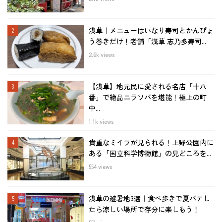
浅草｜メニューはいなり寿司とかんぴょ
う巻きだけ！老舗「浅草 志乃多寿司...
2.6k views
【浅草】地元民に愛される名店「十八
番」で絶品ニラソバを堪能！極上の町
中...
1.1k views
貴重なミイラが見られる！上野公園内に
ある「国立科学博物館」の見どころを...
554 views
浅草の避暑地3選｜食べ歩きで夏バテし
たら涼しい場所で存分に楽しもう！