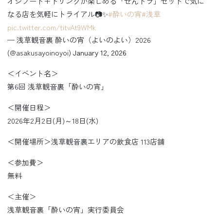
オシフード＋ドリンクが楽しめる「せんトラ」セットで気に
なる店を気軽にトライアル📷✨
#酔いの宵
#浅草
pic.twitter.com/titvAt9WMk
— 浅草観音裏 酔いの宵（よいのよい）2026
(@asakusayoinoyoi)
January 12, 2026
＜イベント名＞
第6回 浅草観音裏「酔いの宵」
＜開催日程＞
2026年2月2日(月)～18日(水)
＜開催場所＞浅草観音裏エリアの飲食店 113店舗
＜参加費＞
無料
＜主催＞
浅草観音裏「酔いの宵」実行委員会