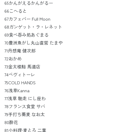
65かんがえるかんがるー
66こへると
67カフェバー Full Moon
68ガンゲット・ラ・レネット
69食べ呑み処あぐまる
70豊洲魚がし丸山直営 たまや
71丹想庵 健次郎
72おかめ
73金太楼鮨 馬道店
74ベヴィトーレ
75COLD HANDS
76浅草Kanna
77浅草 馳走 にし座わ
78フランス食堂 サバ
79手打ち蕎麦 なお太
80酔花
81小料理·麦とろ 二葉