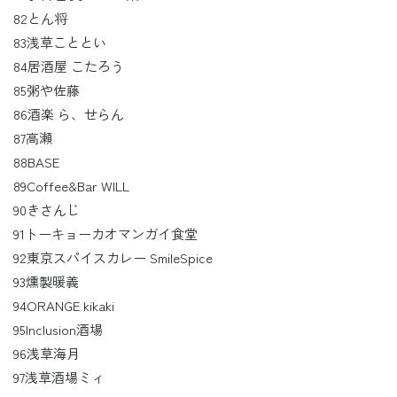
82とん将
83浅草こととい
84居酒屋 こたろう
85粥や佐藤
86酒楽 ら、せらん
87高瀬
88BASE
89Coffee&Bar WILL
90きさんじ
91トーキョーカオマンガイ食堂
92東京スパイスカレー SmileSpice
93燻製暖義
94ORANGE kikaki
95Inclusion酒場
96浅草海月
97浅草酒場ミィ