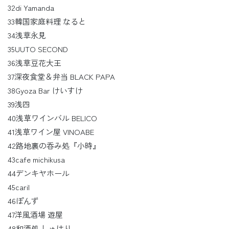
32di Yamanda
33韓国家庭料理 なると
34浅草永見
35UUTO SECOND
36浅草豆花大王
37深夜食堂＆弁当 BLACK PAPA
38Gyoza Bar けいすけ
39浅四
40浅草ワインバル BELICO
41浅草ワイン屋 VINOABE
42路地裏の呑み処『小時』
43cafe michikusa
44デンキヤホール
45caril
46ぽんず
47洋風酒場 遊屋
48和酒処 しゅはり