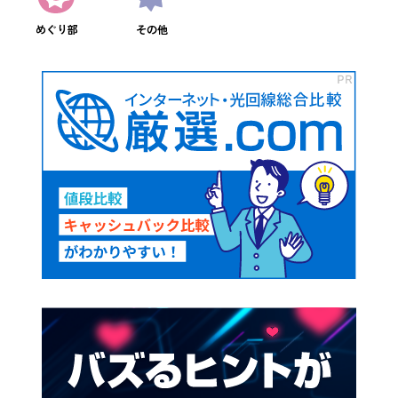
めぐり部
その他