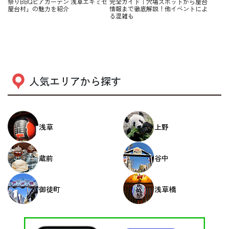
祭りBBQビアガーデン 浅草エキミセ
完全ガイド｜穴場スポットから屋台
屋台村」の魅力を紹介
情報まで徹底解説！他イベントによ
る混雑も
人気エリアから探す
浅草
上野
蔵前
谷中
御徒町
浅草橋