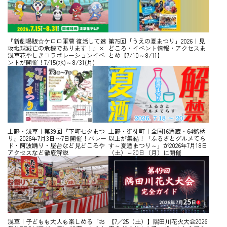
『新劇場版☆ケロロ軍曹 復活して速
第75回「うえの夏まつり」2026｜見
攻地球滅亡の危機であります！』×
どころ・イベント情報・アクセスま
浅草花やしきコラボレーションイベ
とめ【7/10～8/11】
ントが開催！7/15(水)～8/31(月)
上野・浅草｜第39回『下町七夕まつ
上野・御徒町｜全国16酒蔵・64銘柄
り』2026年7月3日〜7日開催！パレー
以上が集結！「ふるさとグルメてら
ド・阿波踊り・屋台など見どころや
す～夏酒まつり～」が2026年7月18日
アクセスなど徹底解説
（土）～20日（月）に開催
浅草｜子どもも大人も楽しめる「お
【7／25（土）】隅田川花火大会2026