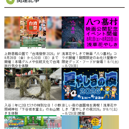
上野恩賜公園で「台湾發祭 2026」が
浅草花やしきで映画『八つ墓村』コ
8月28日（金）から30日（日）まで
ラボ開催！期間限定のお化け屋敷や
開催｜本場グルメや伝統文化で台湾
限定グッズ・フードが登場！ 8/1(土)
旅行気分を体験
～8/23(日)
入谷｜年に2日だけの特別な日！小野
涼しい夜の遊園地を満喫！浅草花や
照崎神社「下谷坂本富士」のお山開
しき「夏やしきの夜2026」が8/1(土)
きを体験
～8/23(日)開催