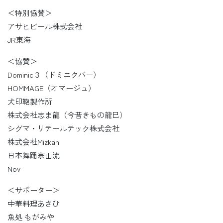
＜特別協賛＞
アサヒビール株式会社
JR東海
＜協賛＞
Dominic３（ドミニクバー）
HOMMAGE（オマージュ）
犬印鞄製作所
株式会社志ま龍（今昔きもの龍巳）
シグマ・リテールテック株式会社
株式会社Mizkan
日本舞踊宗山流
Nov
＜サポーター＞
中華料理あさひ
魚処 もがみや