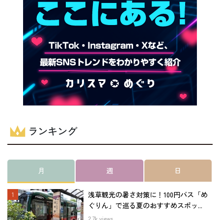
ランキング
月
週
日
浅草観光の暑さ対策に！100円バス「め
ぐりん」で巡る夏のおすすめスポッ...
2.7k views