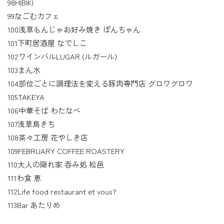
98HIBIKI
99なごむカフェ
100浅草もんじゃお好み焼き ぽんちゃん
101下町居酒屋 なでしこ
102ワインバルLUGAR (ルガール)
103まん水
104部位ごとに調理法を変える豚肉専門店 グロワグロワ
105TAKEYA
106中華そば わたなべ
107浅草鳥きち
108茶々工房 花やしき店
109FEBRUARY COFFEE ROASTERY
110大人の隠れ家 呑み処 松邑
111わ食 恵
112Life food restaurant et vous?
113Bar あたりめ