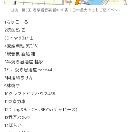
出典：第6回 浅草観音裏 酔いの宵｜日本最大のはしご酒イベント
1ちゃこーる
2焼酎処 乙
3Dining&Bar 山
4愛媛料理 笑ひめ
5観音裏 酒処 雄
6串焼き居酒屋 福家
7たこ焼き居酒屋 taco44.
8肉酒場ちりん
9林檎や
10クラフトビアハウス438
11東京力車
12Dining&Bar CHUBBY’s (チャビーズ)
13呑匠ZONO
14ぽらむ