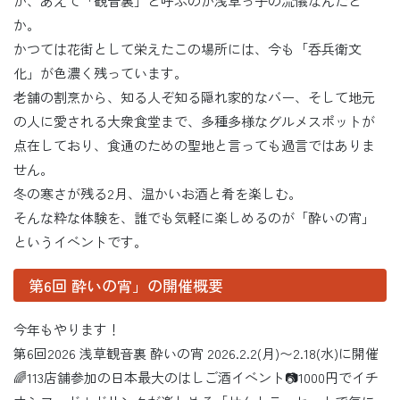
が、あえて「観音裏」と呼ぶのが浅草っ子の流儀なんだと
か。
かつては花街として栄えたこの場所には、今も「呑兵衛文
化」が色濃く残っています。
老舗の割烹から、知る人ぞ知る隠れ家的なバー、そして地元
の人に愛される大衆食堂まで、多種多様なグルメスポットが
点在しており、食通のための聖地と言っても過言ではありま
せん。
冬の寒さが残る2月、温かいお酒と肴を楽しむ。
そんな粋な体験を、誰でも気軽に楽しめるのが「酔いの宵」
というイベントです。
第6回 酔いの宵」の開催概要
今年もやります！
第6回2026 浅草観音裏 酔いの宵 2026.2.2(月)〜2.18(水)に開催
🌈113店舗参加の日本最大のはしご酒イベント📷1000円でイチ