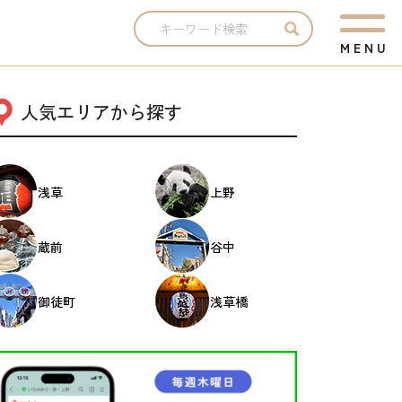
M
E
N
U
人気エリアから探す
浅草
上野
蔵前
谷中
御徒町
浅草橋