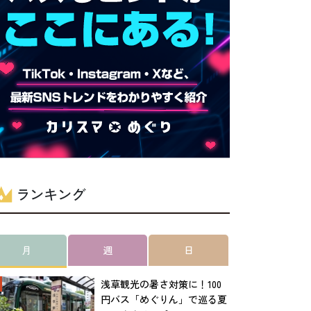
ランキング
月
週
日
浅草観光の暑さ対策に！100
円バス「めぐりん」で巡る夏