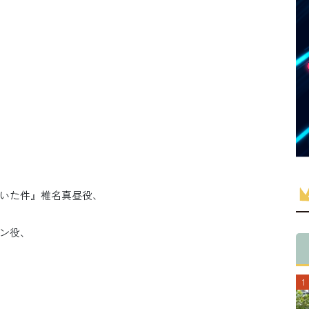
いた件』椎名真昼役、
ン役、