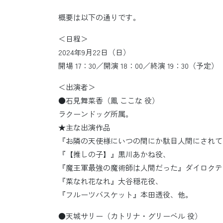
概要は以下の通りです。
＜日程＞
2024年9月22日（日）
開場 17：30／開演 18：00／終演 19：30（予定）
＜出演者＞
●石見舞菜香（鳳 ここな 役）
ラクーンドッグ所属。
★主な出演作品
『お隣の天使様にいつの間にか駄目人間にされて
『【推しの子】』黒川あかね役、
『魔王軍最強の魔術師は人間だった』ダイロクテ
『菜なれ花なれ』大谷穏花役、
『フルーツバスケット』本田透役、他。
●天城サリー（カトリナ・グリーベル 役）