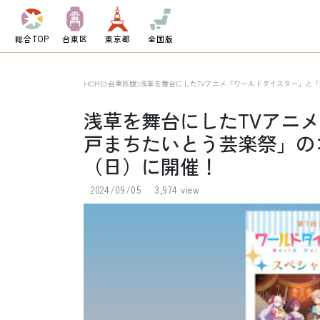
総合TOP
台東区
東京都
全国版
HOME
台東区版
浅草を舞台にしたTVアニメ「ワールドダイスター」と「江
浅草を舞台にしたTVアニ
戸まちたいとう芸楽祭」のコ
（日）に開催！
2024/09/05
3,974 view