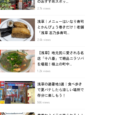
のおすすめスポッ...
2.7k views
浅草｜メニューはいなり寿司
とかんぴょう巻きだけ！老舗
「浅草 志乃多寿司...
2.6k views
【浅草】地元民に愛される名
店「十八番」で絶品ニラソバ
を堪能！極上の町中...
1.2k views
浅草の避暑地3選｜食べ歩き
で夏バテしたら涼しい場所で
存分に楽しもう！
566 views