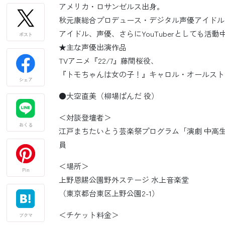
アメリカ・ロサンゼルス出身。
秋元康総合プロデュース・デジタル声優アイドルグル
アイドル、声優、さらにYouTuberとしても活動
ポスト
★主な声優出演作品
TVアニメ『22/7』藤間桜役、
『トモちゃんは女の子！』キャロル・オールスト
シェア
●大空直美（柳場ぱんだ 役）
＜対談登壇者＞
おくる
江戸まちたいとう芸楽祭プログラム「演劇 中高
員
＜場所＞
Pin
上野恩賜公園野外ステージ 水上音楽堂
（東京都台東区上野公園2-1）
＜チケット料金＞
ブクマ