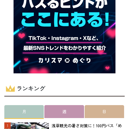
ランキング
月
週
日
浅草観光の暑さ対策に！100円バス「め