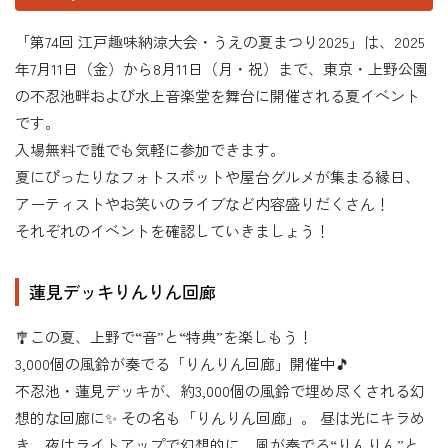
「第74回 江戸趣味納涼大会・うえの夏まつり2025」は、2025
年7月11日（金）から8月11日（月・祝）まで、東京・上野公園
の不忍池畔および水上音楽堂を舞台に開催される夏イベント
です。
入場無料で誰でも気軽に参加できます。
夏にぴったりなフォトスポットや屋台グルメが集まる縁日、
アーティストやお笑いのライブなど内容盛りだくさん！
それぞれのイベントを確認していきましょう！
蓮見デッキりんりん回廊
🎐この夏、上野で“音”と“特典”を楽しもう！
3,000個の風鈴が奏でる「りんりん回廊」開催中🎵
不忍池・蓮見デッキが、約3,000個の風鈴で埋め尽くされる幻
想的な回廊に✨ その名も「りんりん回廊」。 昼は光にキラめ
き、夜はライトアップで幻想的に。風が奏でる“りんりん”と