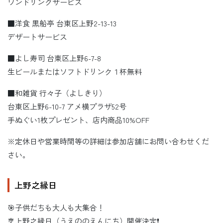
ワンドリンクサービス
■洋食 黒船亭 台東区上野2-13-13
デザートサービス
■よし寿司 台東区上野6-7-8
生ビールまたはソフトドリンク１杯無料
■和雑貨 行々子（よしきり）
台東区上野6-10-7 アメ横プラザ52号
手ぬぐい1枚プレゼント、店内商品10%OFF
※定休日や営業時間等の詳細は参加店舗にお問い合わせくだ
さい。
上野之縁日
🎯子供だちも大人も大集合！
🎐上野之縁日（うえののえんにち）開催決定❗️