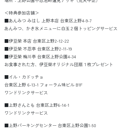
場所：上野公園不忍池畔蓮見デッキ（荒天中止）
＜特典参加店舗＞
■あんみつ みはし 上野本店 台東区上野4-9-7
あんみつ、かき氷メニューに白玉２個トッピングサービス
■伊豆榮 本店 台東区上野2-12-22
■伊豆榮 不忍亭 台東区上野2-11-19
■伊豆榮 梅川亭 台東区上野公園4-34
お食事された方、伊豆榮オリジナル団扇１枚プレゼント
■イル・カドッチョ
台東区上野 6-13-1 フォーラム味ビル B1F
ワンドリンクサービス
■上野さんとも 台東区上野6-14-1
ワンドリンクサービス
■上野パーキングセンター 台東区上野公園1-50