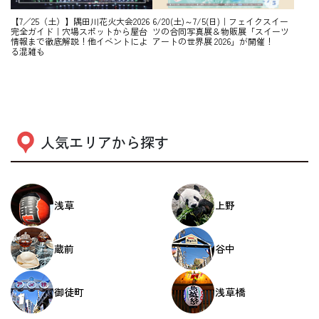
【7／25（土）】隅田川花火大会2026
6/20(土)～7/5(日)｜フェイクスイー
完全ガイド｜穴場スポットから屋台
ツの合同写真展＆物販展「スイーツ
情報まで徹底解説！他イベントによ
アートの世界展 2026」が開催！
る混雑も
人気エリアから探す
浅草
上野
蔵前
谷中
御徒町
浅草橋