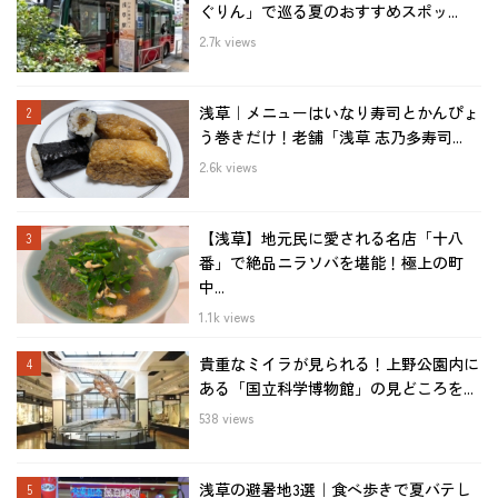
ぐりん」で巡る夏のおすすめスポッ...
2.7k views
浅草｜メニューはいなり寿司とかんぴょ
う巻きだけ！老舗「浅草 志乃多寿司...
2.6k views
【浅草】地元民に愛される名店「十八
番」で絶品ニラソバを堪能！極上の町
中...
1.1k views
貴重なミイラが見られる！上野公園内に
ある「国立科学博物館」の見どころを...
538 views
浅草の避暑地3選｜食べ歩きで夏バテし