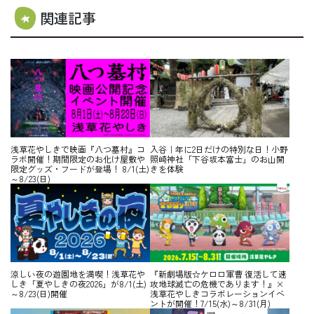
関連記事
浅草花やしきで映画『八つ墓村』コ
入谷｜年に2日だけの特別な日！小野
ラボ開催！期間限定のお化け屋敷や
照崎神社「下谷坂本富士」のお山開
限定グッズ・フードが登場！ 8/1(土)
きを体験
～8/23(日)
涼しい夜の遊園地を満喫！浅草花や
『新劇場版☆ケロロ軍曹 復活して速
しき「夏やしきの夜2026」が8/1(土)
攻地球滅亡の危機であります！』×
～8/23(日)開催
浅草花やしきコラボレーションイベ
ントが開催！7/15(水)～8/31(月)