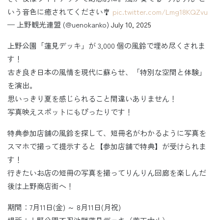
いう音色に癒されてください🎐
pic.twitter.com/Lmg18KQZvu
— 上野観光連盟 (@uenokanko)
July 10, 2025
上野公園「蓮見デッキ」が 3,000 個の風鈴で埋め尽くされま
す！
古き良き日本の風情を現代に蘇らせ、「特別な空間と体験」
を演出。
思いっきり夏を感じられること間違いありません！
写真映えスポットにもぴったりです！
特典参加店舗の風鈴を探して、短冊名がわかるように写真を
スマホで撮って提示すると【参加店舗で特典】が受けられま
す！
行きたいお店の短冊の写真を撮ってりんりん回廊を楽しんだ
後は上野商店街へ！
期間：7月11日(金) ～ 8月11日(月祝)