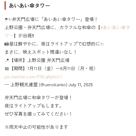
あいあい傘タワー
☂️✨弁天門広場に「あいあい傘タワー」登場！
上野公園・弁天門広場に、カラフルな和傘の【
#あいあい傘タ
ワー
】が出現‼️
📸昼は鮮やかに、夜はライトアップで幻想的に✨
まさに、映えスポット間違いなし！
📍【場所】上野公園 弁天門広場
📅【期間】7月11日（金）〜8月11日（月・祝）
pic.twitter.com/P8Lq9yhUc1
— 上野観光連盟 (@uenokanko)
July 11, 2025
弁天門広場に和傘タワーが登場！
夜はライトアップもします。
ぜひ写真を撮ってみてください！
※雨天中止の可能性があります