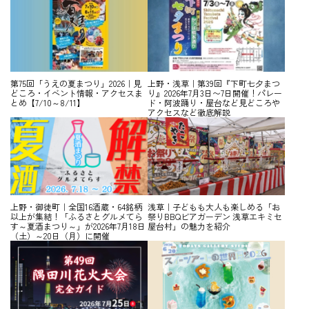
第75回「うえの夏まつり」2026｜見
上野・浅草｜第39回『下町七夕まつ
どころ・イベント情報・アクセスま
り』2026年7月3日〜7日開催！パレー
とめ【7/10～8/11】
ド・阿波踊り・屋台など見どころや
アクセスなど徹底解説
上野・御徒町｜全国16酒蔵・64銘柄
浅草｜子どもも大人も楽しめる「お
以上が集結！「ふるさとグルメてら
祭りBBQビアガーデン 浅草エキミセ
す～夏酒まつり～」が2026年7月18日
屋台村」の魅力を紹介
（土）～20日（月）に開催