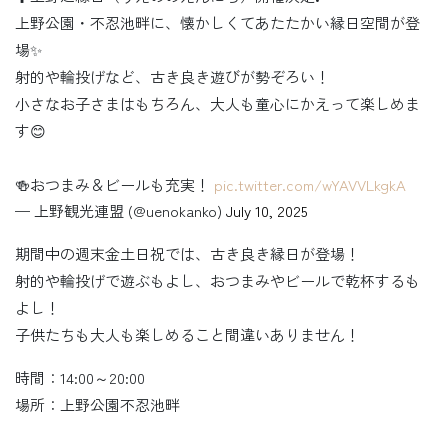
上野公園・不忍池畔に、懐かしくてあたたかい縁日空間が登
場✨
射的や輪投げなど、古き良き遊びが勢ぞろい！
小さなお子さまはもちろん、大人も童心にかえって楽しめま
す😊
🍻おつまみ＆ビールも充実！
pic.twitter.com/wYAVVLkgkA
— 上野観光連盟 (@uenokanko)
July 10, 2025
期間中の週末金土日祝では、古き良き縁日が登場！
射的や輪投げで遊ぶもよし、おつまみやビールで乾杯するも
よし！
子供たちも大人も楽しめること間違いありません！
時間：14:00～20:00
場所：上野公園不忍池畔