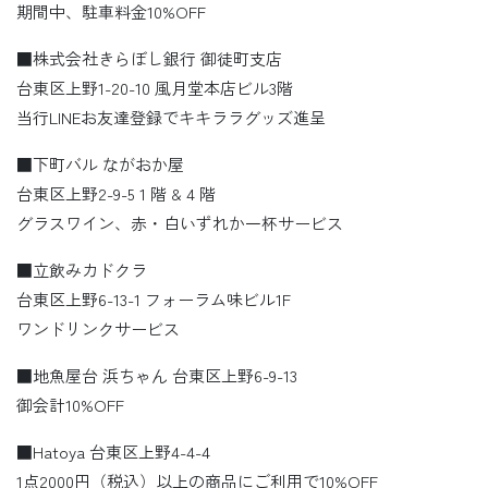
期間中、駐車料金10%OFF
■株式会社きらぼし銀行 御徒町支店
台東区上野1-20-10 風月堂本店ビル3階
当行LINEお友達登録でキキララグッズ進呈
■下町バル ながおか屋
台東区上野2-9-5 1 階 & 4 階
グラスワイン、赤・白いずれか一杯サービス
■立飲みカドクラ
台東区上野6-13-1 フォーラム味ビル1F
ワンドリンクサービス
■地魚屋台 浜ちゃん 台東区上野6-9-13
御会計10%OFF
■Hatoya 台東区上野4-4-4
1点2000円（税込）以上の商品にご利用で10%OFF