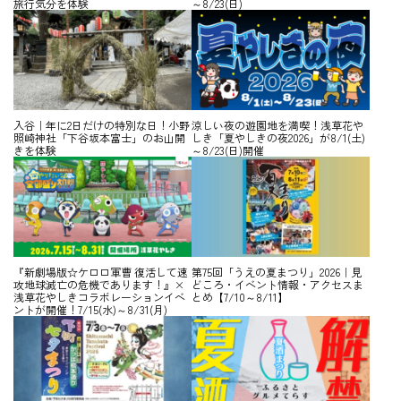
旅行気分を体験
～8/23(日)
入谷｜年に2日だけの特別な日！小野
涼しい夜の遊園地を満喫！浅草花や
照崎神社「下谷坂本富士」のお山開
しき「夏やしきの夜2026」が8/1(土)
きを体験
～8/23(日)開催
『新劇場版☆ケロロ軍曹 復活して速
第75回「うえの夏まつり」2026｜見
攻地球滅亡の危機であります！』×
どころ・イベント情報・アクセスま
浅草花やしきコラボレーションイベ
とめ【7/10～8/11】
ントが開催！7/15(水)～8/31(月)