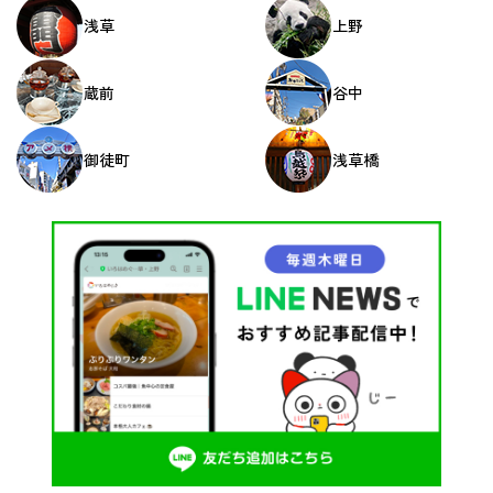
浅草
上野
蔵前
谷中
御徒町
浅草橋