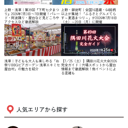
上野・浅草｜第39回『下町七夕まつ
上野・御徒町｜全国16酒蔵・64銘柄
り』2026年7月3日〜7日開催！パレー
以上が集結！「ふるさとグルメてら
ド・阿波踊り・屋台など見どころや
す～夏酒まつり～」が2026年7月18日
アクセスなど徹底解説
（土）～20日（月）に開催
浅草｜子どもも大人も楽しめる「お
【7／25（土）】隅田川花火大会2026
祭りBBQビアガーデン 浅草エキミセ
完全ガイド｜穴場スポットから屋台
屋台村」の魅力を紹介
情報まで徹底解説！他イベントによ
る混雑も
人気エリアから探す