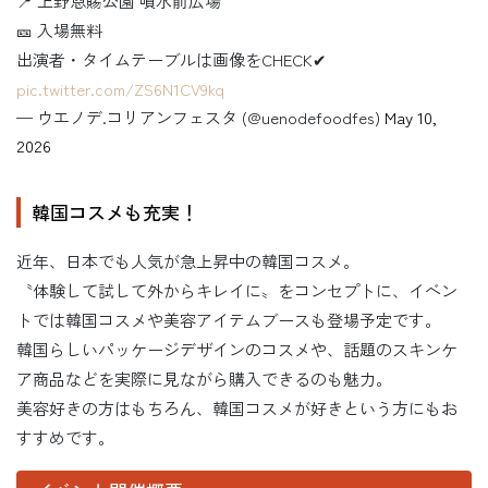
📍 上野恩賜公園 噴水前広場
🎫 入場無料
出演者・タイムテーブルは画像をCHECK✔︎
pic.twitter.com/ZS6N1CV9kq
— ウエノデ.コリアンフェスタ (@uenodefoodfes)
May 10,
2026
韓国コスメも充実！
近年、日本でも人気が急上昇中の韓国コスメ。
〝体験して試して外からキレイに〟をコンセプトに、イベン
トでは韓国コスメや美容アイテムブースも登場予定です。
韓国らしいパッケージデザインのコスメや、話題のスキンケ
ア商品などを実際に見ながら購入できるのも魅力。
美容好きの方はもちろん、韓国コスメが好きという方にもお
すすめです。