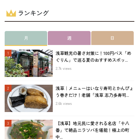
ランキング
月
週
日
浅草観光の暑さ対策に！100円バス「め
ぐりん」で巡る夏のおすすめスポッ...
2.7k views
浅草｜メニューはいなり寿司とかんぴょ
う巻きだけ！老舗「浅草 志乃多寿司...
2.6k views
【浅草】地元民に愛される名店「十八
番」で絶品ニラソバを堪能！極上の町
中...