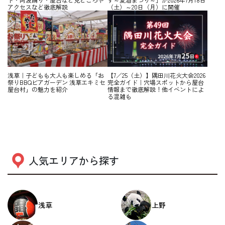
アクセスなど徹底解説
（土）～20日（月）に開催
浅草｜子どもも大人も楽しめる「お
【7／25（土）】隅田川花火大会2026
祭りBBQビアガーデン 浅草エキミセ
完全ガイド｜穴場スポットから屋台
屋台村」の魅力を紹介
情報まで徹底解説！他イベントによ
る混雑も
人気エリアから探す
浅草
上野