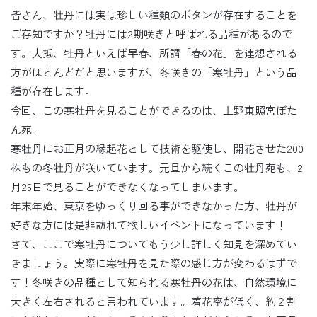
皆さん、牡丹には実は珍しい種類のボタンが存在することを
ご存知ですか？牡丹には2期咲きと呼ばれる品種があるので
す。大抵、牡丹といえば早春、所謂「春の花」を連想される
方がほとんどだと思いますが、冬咲きの「寒牡丹」という品
種が存在します。
今回、この寒牡丹を見ることができるのは、上野東照宮ぼた
ん苑。
寒牡丹にお正月の縁起花として技術を駆使し、開花させた200
株もの冬牡丹が咲いています。元旦から続くこの牡丹苑も、2
月25日で見ることができなくなってしまいます。
年末年始、東京をゆっくり回る事ができなかった方、牡丹が
好きな方には是非訪れて欲しいイベントになっています！
さて、ここで寒牡丹についてもう少し詳しく知見を深めてい
きましょう。実際に寒牡丹を見た際の感じ方が変わるはずで
す！冬咲きの品種として知られる寒牡丹の花は、自然環境に
大きく左右されると言われています。着花率が低く、約２割