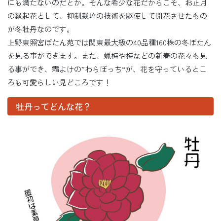
にも満たないのだとか。そんな希少な花だからこそ、お正月
の縁起花として、抑制栽培の技術を駆使して開花させたもの
が冬牡丹なのです。
上野東照宮ぼたん苑では関東最大級の40品種160株の冬ぼたん
を見る事ができます。また、蝋梅や梅などの新春の花々も見
る事ができ、霜よけの”わらぼっち“が、花を守っているとこ
ろも可愛らしい見どころです！
牡丹ってどんな花？