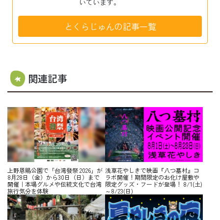
いています。
とくらじゅんの記事一覧
関連記事
上野恩賜公園で「台湾發祭 2026」が
浅草花やしきで映画『八つ墓村』コ
8月28日（金）から30日（日）まで
ラボ開催！期間限定のお化け屋敷や
開催｜本場グルメや伝統文化で台湾
限定グッズ・フードが登場！ 8/1(土)
旅行気分を体験
～8/23(日)