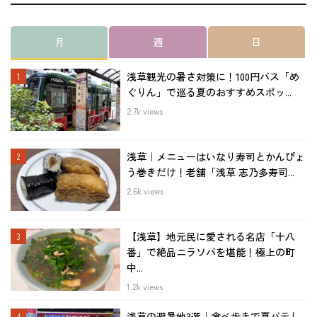
月
週
日
浅草観光の暑さ対策に！100円バス「め
ぐりん」で巡る夏のおすすめスポッ...
2.7k views
浅草｜メニューはいなり寿司とかんぴょ
う巻きだけ！老舗「浅草 志乃多寿司...
2.6k views
【浅草】地元民に愛される名店「十八
番」で絶品ニラソバを堪能！極上の町
中...
1.2k views
浅草の避暑地3選｜食べ歩きで夏バテし