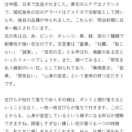
は中国、日本で改良されました。黄花のルテアはフランス
で、暗紅紫色の花のデラバイはアメリカで交配役として用い
られ、独自の品種が作られました。これらが、明治初期に日
本へ輸入されています。
花の色は白、赤、ピンク、オレンジ、黄、緑、茶の７種類で
耐寒性が強い花なのです。花言葉は「富貴」「壮麗」「恥じ
らい」「誠実」。「百花の王」とも呼ばれ、威厳のある花と
いったイメージでしょうか。また、調べてみると、「邪気を
払う縁起のいい花」として知られており、「無病息災」「長
寿」「邪気払い」「心身の安定」という意味の持つ花だそう
です。
花びらが枯れて落ちてゆくその様は、ポトリと頭が落ちると
いうことはなく、一枚一枚花びらが落ちて行きます。このこ
とからも、心身が安定しているという様子になる所以が理解
できますね。誇張しすぎない優しい花の香りも一つの特徴
で、私たちに癒しを与えてくれます。日々、仕事に追われて