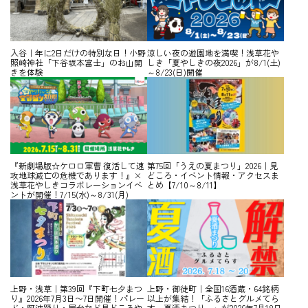
入谷｜年に2日だけの特別な日！小野
涼しい夜の遊園地を満喫！浅草花や
照崎神社「下谷坂本富士」のお山開
しき「夏やしきの夜2026」が8/1(土)
きを体験
～8/23(日)開催
『新劇場版☆ケロロ軍曹 復活して速
第75回「うえの夏まつり」2026｜見
攻地球滅亡の危機であります！』×
どころ・イベント情報・アクセスま
浅草花やしきコラボレーションイベ
とめ【7/10～8/11】
ントが開催！7/15(水)～8/31(月)
上野・浅草｜第39回『下町七夕まつ
上野・御徒町｜全国16酒蔵・64銘柄
り』2026年7月3日〜7日開催！パレー
以上が集結！「ふるさとグルメてら
ド・阿波踊り・屋台など見どころや
す～夏酒まつり～」が2026年7月18日