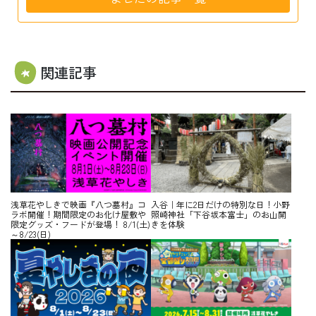
関連記事
浅草花やしきで映画『八つ墓村』コ
入谷｜年に2日だけの特別な日！小野
ラボ開催！期間限定のお化け屋敷や
照崎神社「下谷坂本富士」のお山開
限定グッズ・フードが登場！ 8/1(土)
きを体験
～8/23(日)