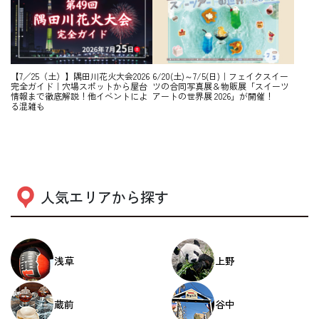
【7／25（土）】隅田川花火大会2026
6/20(土)～7/5(日)｜フェイクスイー
完全ガイド｜穴場スポットから屋台
ツの合同写真展＆物販展「スイーツ
情報まで徹底解説！他イベントによ
アートの世界展 2026」が開催！
る混雑も
人気エリアから探す
浅草
上野
蔵前
谷中