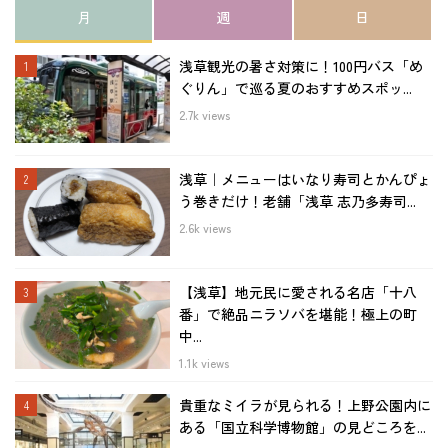
月
週
日
浅草観光の暑さ対策に！100円バス「め
ぐりん」で巡る夏のおすすめスポッ...
2.7k views
浅草｜メニューはいなり寿司とかんぴょ
う巻きだけ！老舗「浅草 志乃多寿司...
2.6k views
【浅草】地元民に愛される名店「十八
番」で絶品ニラソバを堪能！極上の町
中...
1.1k views
貴重なミイラが見られる！上野公園内に
ある「国立科学博物館」の見どころを...