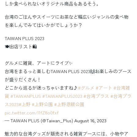
しか食べられないオリジナル商品もあるそう。
台湾のごはんやスイーツにお茶など幅広いジャンルの食べ物
を楽しんでみてはいかがでしょうか？
TAIWAN PLUS 2023
🍽出店リスト🛍
グルメに雑貨、アートにライブ✨
台湾をまるっと楽しむTAIWAN PLUS 2023🙌お楽しみのブース
が盛りだくさん！
どこから巡るが迷っちゃいますね♪
#グルメ
#アート
#台湾雑
貨
#TAIWANPLUS
#TAIWANPLUS2023
#台湾プラス
#台湾プラ
ス2023
#上野
#上野公園
#上野恩賜公園
pic.twitter.com/I1fZ8o0fxf
— TAIWAN PLUS (@Taiwan_Plus)
August 16, 2023
魅力的な台湾グッズが販売される雑貨ブースには、小物やア