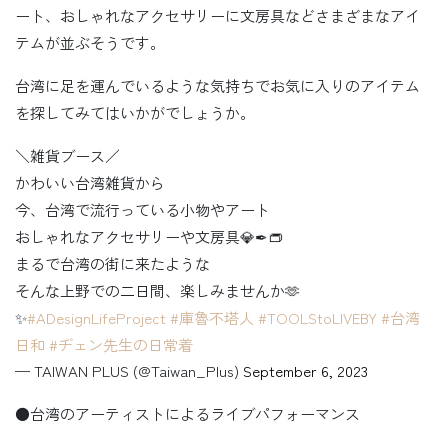
ート、おしゃれなアクセサリーに文房具などさまざまなアイ
テムが並ぶそうです。
台湾に足を運んでいるような気持ちでお気に入りのアイテム
を探してみてはいかがでしょうか。
＼雑貨ブース／
かわいい台湾雑貨から
今、台湾で流行っている小物やアート
おしゃれなアクセサリーや文房具💎✒👝
まるで台湾の街に来たような
そんな上野での二日間、楽しみませんか🫶
✨
#ADesignLifeProject
#庫魯不塔人
#TOOLStoLIVEBY
#台湾
日和
#ヂェン先生の日常着
— TAIWAN PLUS (@Taiwan_Plus)
September 6, 2023
●台湾のアーティストによるライブパフォーマンス