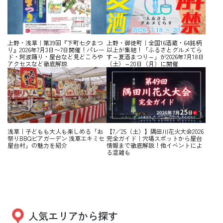
上野・浅草｜第39回『下町七夕まつ
上野・御徒町｜全国16酒蔵・64銘柄
り』2026年7月3日〜7日開催！パレー
以上が集結！「ふるさとグルメてら
ド・阿波踊り・屋台など見どころや
す～夏酒まつり～」が2026年7月18日
アクセスなど徹底解説
（土）～20日（月）に開催
浅草｜子どもも大人も楽しめる「お
【7／25（土）】隅田川花火大会2026
祭りBBQビアガーデン 浅草エキミセ
完全ガイド｜穴場スポットから屋台
屋台村」の魅力を紹介
情報まで徹底解説！他イベントによ
る混雑も
人気エリアから探す