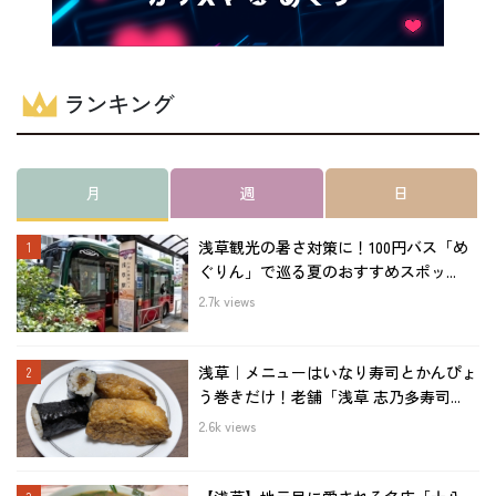
ランキング
月
週
日
浅草観光の暑さ対策に！100円バス「め
ぐりん」で巡る夏のおすすめスポッ...
2.7k views
浅草｜メニューはいなり寿司とかんぴょ
う巻きだけ！老舗「浅草 志乃多寿司...
2.6k views