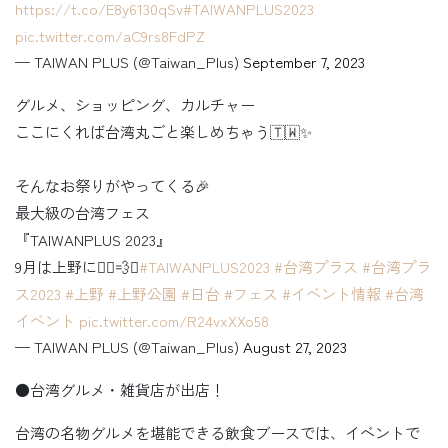
https://t.co/E8y6130qSv
#TAIWANPLUS2023
pic.twitter.com/aC9rs8FdPZ
— TAIWAN PLUS (@Taiwan_Plus)
September 7, 2023
グルメ、ショッピング、カルチャー
ここにくれば台湾丸ごと楽しめちゃう🇹🇼✨
そんなお祭りがやってくる🎉
最大級の台湾フェス
『TAIWANPLUS 2023』
9月は上野に🏃‍♀️💨✨
#TAIWANPLUS2023
#台湾プラス
#台湾プラ
ス2023
#上野
#上野公園
#日台
#フェス
#イベント情報
#台湾
イベント
pic.twitter.com/R24vxXXo58
— TAIWAN PLUS (@Taiwan_Plus)
August 27, 2023
●台湾グルメ・雑貨店が出店！
台湾の名物グルメを堪能できる飲食ブースでは、イベントで