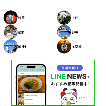
浅草
上野
蔵前
谷中
御徒町
浅草橋