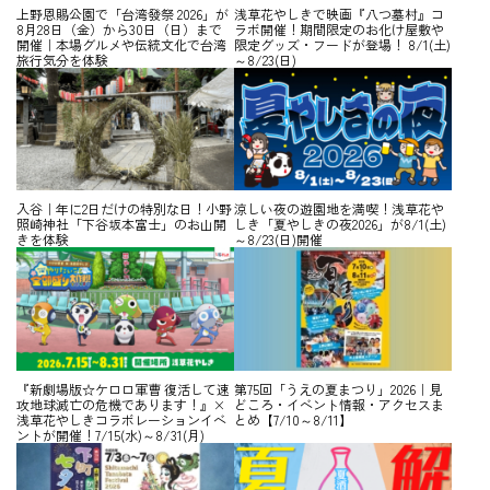
上野恩賜公園で「台湾發祭 2026」が
浅草花やしきで映画『八つ墓村』コ
8月28日（金）から30日（日）まで
ラボ開催！期間限定のお化け屋敷や
開催｜本場グルメや伝統文化で台湾
限定グッズ・フードが登場！ 8/1(土)
旅行気分を体験
～8/23(日)
入谷｜年に2日だけの特別な日！小野
涼しい夜の遊園地を満喫！浅草花や
照崎神社「下谷坂本富士」のお山開
しき「夏やしきの夜2026」が8/1(土)
きを体験
～8/23(日)開催
『新劇場版☆ケロロ軍曹 復活して速
第75回「うえの夏まつり」2026｜見
攻地球滅亡の危機であります！』×
どころ・イベント情報・アクセスま
浅草花やしきコラボレーションイベ
とめ【7/10～8/11】
ントが開催！7/15(水)～8/31(月)