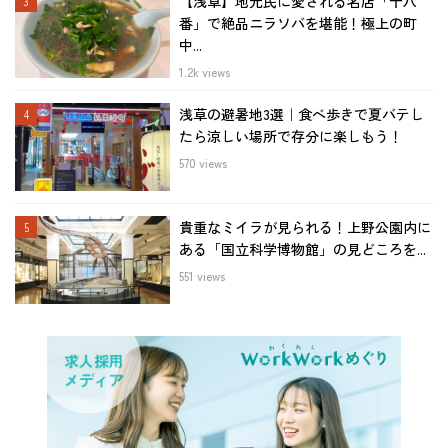
【浅草】地元民に愛される名店「十八
番」で絶品ニラソバを堪能！極上の町
中...
1.2k views
浅草の避暑地3選｜食べ歩きで夏バテし
たら涼しい場所で存分に楽しもう！
570 views
貴重なミイラが見られる！上野公園内に
ある「国立科学博物館」の見どころを...
551 views