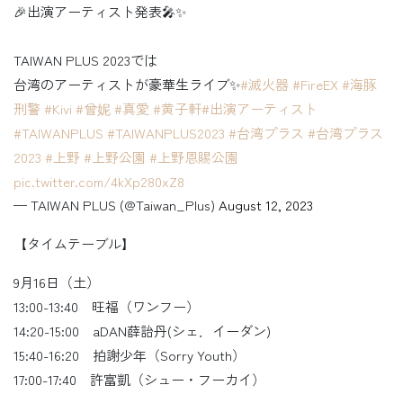
🎉出演アーティスト発表🎤✨
TAIWAN PLUS 2023では
台湾のアーティストが豪華生ライブ✨
#滅火器
#FireEX
#海豚
刑警
#Kivi
#曾妮
#真愛
#黄子軒
#出演アーティスト
#TAIWANPLUS
#TAIWANPLUS2023
#台湾プラス
#台湾プラス
2023
#上野
#上野公園
#上野恩賜公園
pic.twitter.com/4kXp280xZ8
— TAIWAN PLUS (@Taiwan_Plus)
August 12, 2023
【タイムテーブル】
9月16日（土）
13:00-13:40 旺福（ワンフー）
14:20-15:00 aDAN薛詒丹(シェ．イーダン)
15:40-16:20 拍謝少年（Sorry Youth）
17:00-17:40 許富凱（シュー・フーカイ）