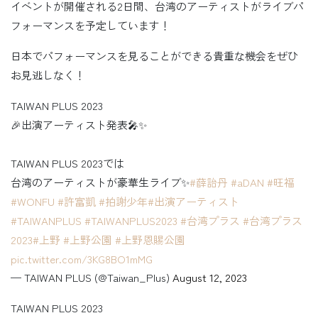
イベントが開催される2日間、台湾のアーティストがライブパ
フォーマンスを予定しています！
日本でパフォーマンスを見ることができる貴重な機会をぜひ
お見逃しなく！
TAIWAN PLUS 2023
🎉出演アーティスト発表🎤✨
TAIWAN PLUS 2023では
台湾のアーティストが豪華生ライブ✨
#薛詒丹
#aDAN
#旺福
#WONFU
#許富凱
#拍謝少年
#出演アーティスト
#TAIWANPLUS
#TAIWANPLUS2023
#台湾プラス
#台湾プラス
2023
#上野
#上野公園
#上野恩賜公園
pic.twitter.com/3KG8BO1mMG
— TAIWAN PLUS (@Taiwan_Plus)
August 12, 2023
TAIWAN PLUS 2023