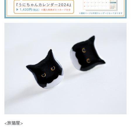
<旅猫屋>