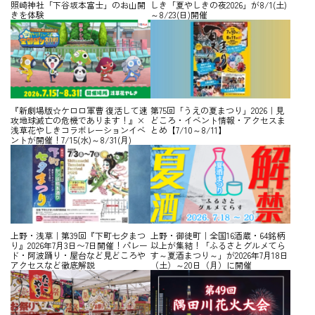
照崎神社「下谷坂本富士」のお山開
しき「夏やしきの夜2026」が8/1(土)
きを体験
～8/23(日)開催
『新劇場版☆ケロロ軍曹 復活して速
第75回「うえの夏まつり」2026｜見
攻地球滅亡の危機であります！』×
どころ・イベント情報・アクセスま
浅草花やしきコラボレーションイベ
とめ【7/10～8/11】
ントが開催！7/15(水)～8/31(月)
上野・浅草｜第39回『下町七夕まつ
上野・御徒町｜全国16酒蔵・64銘柄
り』2026年7月3日〜7日開催！パレー
以上が集結！「ふるさとグルメてら
ド・阿波踊り・屋台など見どころや
す～夏酒まつり～」が2026年7月18日
アクセスなど徹底解説
（土）～20日（月）に開催