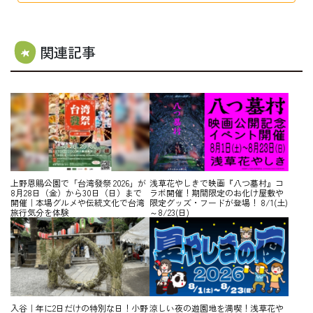
関連記事
上野恩賜公園で「台湾發祭 2026」が
浅草花やしきで映画『八つ墓村』コ
8月28日（金）から30日（日）まで
ラボ開催！期間限定のお化け屋敷や
開催｜本場グルメや伝統文化で台湾
限定グッズ・フードが登場！ 8/1(土)
旅行気分を体験
～8/23(日)
入谷｜年に2日だけの特別な日！小野
涼しい夜の遊園地を満喫！浅草花や