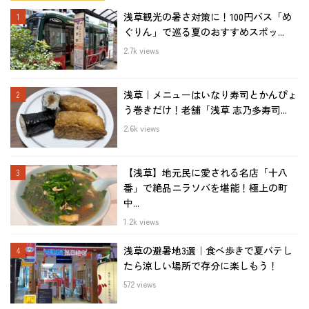
浅草観光の暑さ対策に！100円バス「め
ぐりん」で巡る夏のおすすめスポッ...
2.7k views
浅草｜メニューはいなり寿司とかんぴょ
う巻きだけ！老舗「浅草 志乃多寿司...
2.6k views
【浅草】地元民に愛される名店「十八
番」で絶品ニラソバを堪能！極上の町
中...
1.2k views
浅草の避暑地3選｜食べ歩きで夏バテし
たら涼しい場所で存分に楽しもう！
572 views