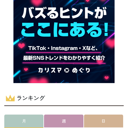
ランキング
月
週
日