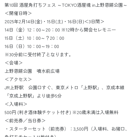
第10回 酒屋角打ちフェス ～TOKYO酒屋魂 in上野恩賜公園～
＜開催日時＞
2025年2月14日(金)・15日(土)・16日(日)＜3日間＞
14日（金）12：00～20：00 ※12時から開会セレモニー
15日（土）10：00～？20：00
16日（日）10：00～19：00
※30分前に受付終了となります。
＜会場＞
上野恩賜公園 噴水前広場
＜アクセス＞
JR上野駅 公園口すぐ、東京メトロ「上野駅」、京成本線
「京成上野駅」より徒歩5分
＜入場料＞
500円 (利き酒体験チケット付き) ※20歳未満は入場無料
＜前売券／当日券＞
・スターターセット（前売券）：3,500円（入場料、お猪口、
角打ちチケット11枚付き）