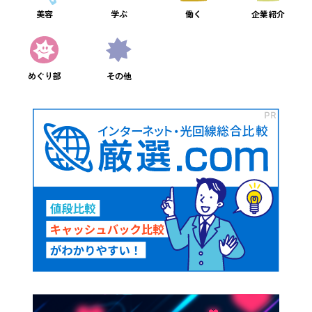
美容
学ぶ
働く
企業紹介
めぐり部
その他