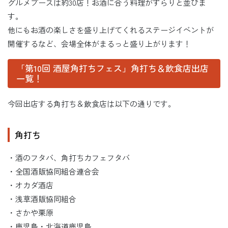
グルメブースは約30店！お酒に合う料理がずらりと並びま
す。
他にもお酒の楽しさを盛り上げてくれるステージイベントが
開催するなど、会場全体がまるっと盛り上がります！
「第10回 酒屋角打ちフェス」角打ち＆飲食店出店
一覧！
今回出店する角打ち＆飲食店は以下の通りです。
角打ち
・酒のフタバ、角打ちカフェフタバ
・全国酒販協同組合連合会
・オカダ酒店
・浅草酒販協同組合
・さかや栗原
・鹿児島・北海道鹿児島