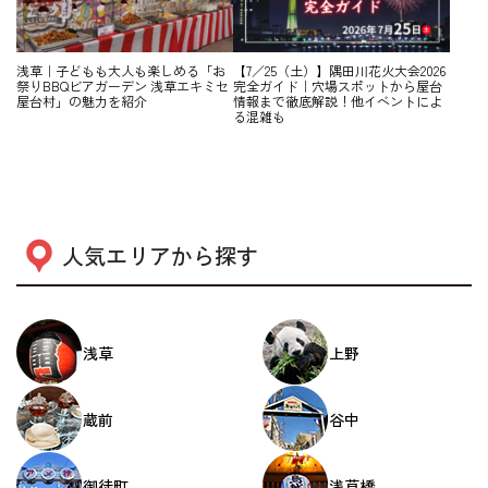
浅草｜子どもも大人も楽しめる「お
【7／25（土）】隅田川花火大会2026
祭りBBQビアガーデン 浅草エキミセ
完全ガイド｜穴場スポットから屋台
屋台村」の魅力を紹介
情報まで徹底解説！他イベントによ
る混雑も
人気エリアから探す
浅草
上野
蔵前
谷中
御徒町
浅草橋