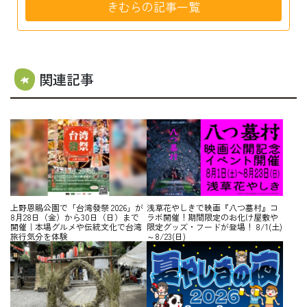
きむらの記事一覧
関連記事
上野恩賜公園で「台湾發祭 2026」が
浅草花やしきで映画『八つ墓村』コ
8月28日（金）から30日（日）まで
ラボ開催！期間限定のお化け屋敷や
開催｜本場グルメや伝統文化で台湾
限定グッズ・フードが登場！ 8/1(土)
旅行気分を体験
～8/23(日)