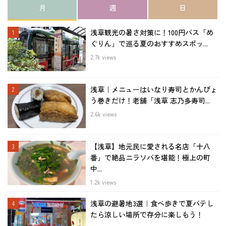
月
週
日
浅草観光の暑さ対策に！100円バス「め
ぐりん」で巡る夏のおすすめスポッ...
2.7k views
浅草｜メニューはいなり寿司とかんぴょ
う巻きだけ！老舗「浅草 志乃多寿司...
2.6k views
【浅草】地元民に愛される名店「十八
番」で絶品ニラソバを堪能！極上の町
中...
1.2k views
浅草の避暑地3選｜食べ歩きで夏バテし
たら涼しい場所で存分に楽しもう！