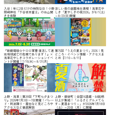
入谷｜年に2日だけの特別な日！小野
涼しい夜の遊園地を満喫！浅草花や
照崎神社「下谷坂本富士」のお山開
しき「夏やしきの夜2026」が8/1(土)
きを体験
～8/23(日)開催
『新劇場版☆ケロロ軍曹 復活して速
第75回「うえの夏まつり」2026｜見
攻地球滅亡の危機であります！』×
どころ・イベント情報・アクセスま
浅草花やしきコラボレーションイベ
とめ【7/10～8/11】
ントが開催！7/15(水)～8/31(月)
上野・浅草｜第39回『下町七夕まつ
上野・御徒町｜全国16酒蔵・64銘柄
り』2026年7月3日〜7日開催！パレー
以上が集結！「ふるさとグルメてら
ド・阿波踊り・屋台など見どころや
す～夏酒まつり～」が2026年7月18日
アクセスなど徹底解説
（土）～20日（月）に開催