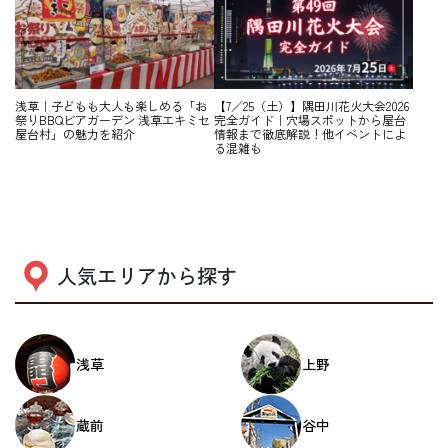
浅草｜子どもも大人も楽しめる「お
【7／25（土）】隅田川花火大会2026
祭りBBQビアガーデン 浅草エキミセ
完全ガイド｜穴場スポットから屋台
屋台村」の魅力を紹介
情報まで徹底解説！他イベントによ
る混雑も
人気エリアから探す
浅草
上野
蔵前
谷中