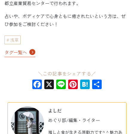
都立産業貿易センターで行われます。
占いや、ボディケアで心身ともに癒されたいという方は、ぜ
ひ参加をご検討ください！
浅草
タグ一覧へ
＼この記事をシェアする／
Facebook
X
Line
Pinterest
Hatena
共
有
よしだ
めぐり部/編集・ライター
推しと食が生きる原動力です^ ^ 魅力あ