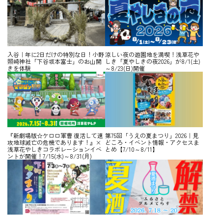
入谷｜年に2日だけの特別な日！小野
涼しい夜の遊園地を満喫！浅草花や
照崎神社「下谷坂本富士」のお山開
しき「夏やしきの夜2026」が8/1(土)
きを体験
～8/23(日)開催
『新劇場版☆ケロロ軍曹 復活して速
第75回「うえの夏まつり」2026｜見
攻地球滅亡の危機であります！』×
どころ・イベント情報・アクセスま
浅草花やしきコラボレーションイベ
とめ【7/10～8/11】
ントが開催！7/15(水)～8/31(月)