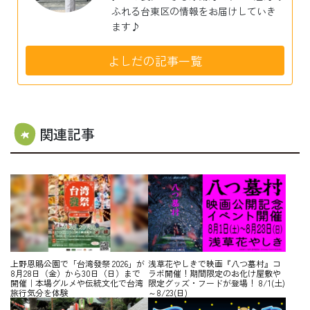
ふれる台東区の情報をお届けしていき
ます♪
よしだの記事一覧
関連記事
上野恩賜公園で「台湾發祭 2026」が
浅草花やしきで映画『八つ墓村』コ
8月28日（金）から30日（日）まで
ラボ開催！期間限定のお化け屋敷や
開催｜本場グルメや伝統文化で台湾
限定グッズ・フードが登場！ 8/1(土)
旅行気分を体験
～8/23(日)