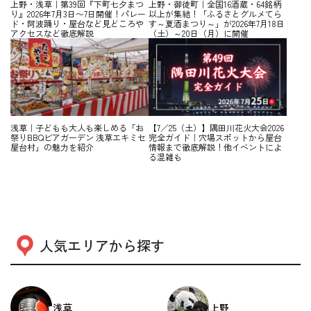
上野・浅草｜第39回『下町七夕まつ
上野・御徒町｜全国16酒蔵・64銘柄
り』2026年7月3日〜7日開催！パレー
以上が集結！「ふるさとグルメてら
ド・阿波踊り・屋台など見どころや
す～夏酒まつり～」が2026年7月18日
アクセスなど徹底解説
（土）～20日（月）に開催
浅草｜子どもも大人も楽しめる「お
【7／25（土）】隅田川花火大会2026
祭りBBQビアガーデン 浅草エキミセ
完全ガイド｜穴場スポットから屋台
屋台村」の魅力を紹介
情報まで徹底解説！他イベントによ
る混雑も
人気エリアから探す
浅草
上野