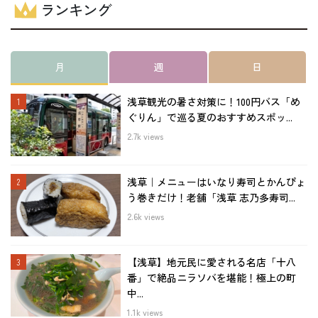
ランキング
月
週
日
浅草観光の暑さ対策に！100円バス「め
ぐりん」で巡る夏のおすすめスポッ...
2.7k views
浅草｜メニューはいなり寿司とかんぴょ
う巻きだけ！老舗「浅草 志乃多寿司...
2.6k views
【浅草】地元民に愛される名店「十八
番」で絶品ニラソバを堪能！極上の町
中...
1.1k views