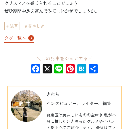
クリスマスを感じられることでしょう。
ぜひ期間中足を運んでみてはいかがでしょうか。
浅草
花やしき
タグ一覧へ
＼この記事をシェアする／
Facebook
X
Line
Pinterest
Hatena
共
有
きむら
インタビュアー、ライター、編集
台東区は美味しいものの宝庫♪ 私が本
当に推したいと思ったグルメやイベン
トを中心にご紹介します。 最近はフィ