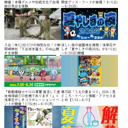
開催｜本場グルメや伝統文化で台湾
限定グッズ・フードが登場！ 8/1(土)
旅行気分を体験
～8/23(日)
入谷｜年に2日だけの特別な日！小野
涼しい夜の遊園地を満喫！浅草花や
照崎神社「下谷坂本富士」のお山開
しき「夏やしきの夜2026」が8/1(土)
きを体験
～8/23(日)開催
『新劇場版☆ケロロ軍曹 復活して速
第75回「うえの夏まつり」2026｜見
攻地球滅亡の危機であります！』×
どころ・イベント情報・アクセスま
浅草花やしきコラボレーションイベ
とめ【7/10～8/11】
ントが開催！7/15(水)～8/31(月)