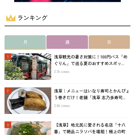
ランキング
月
週
日
浅草観光の暑さ対策に！100円バス「め
ぐりん」で巡る夏のおすすめスポッ...
2.7k views
浅草｜メニューはいなり寿司とかんぴょ
う巻きだけ！老舗「浅草 志乃多寿司...
2.6k views
【浅草】地元民に愛される名店「十八
番」で絶品ニラソバを堪能！極上の町