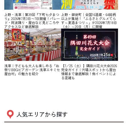
上野・浅草｜第39回『下町七夕まつ
上野・御徒町｜全国16酒蔵・64銘柄
り』2026年7月3日〜7日開催！パレー
以上が集結！「ふるさとグルメてら
ド・阿波踊り・屋台など見どころや
す～夏酒まつり～」が2026年7月18日
アクセスなど徹底解説
（土）～20日（月）に開催
浅草｜子どもも大人も楽しめる「お
【7／25（土）】隅田川花火大会2026
祭りBBQビアガーデン 浅草エキミセ
完全ガイド｜穴場スポットから屋台
屋台村」の魅力を紹介
情報まで徹底解説！他イベントによ
る混雑も
人気エリアから探す