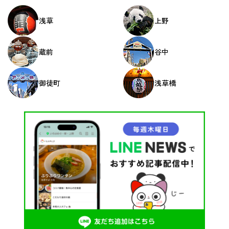
浅草
上野
蔵前
谷中
御徒町
浅草橋