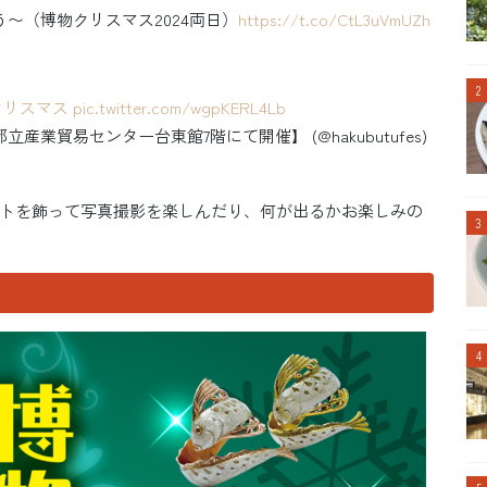
こなそう〜（博物クリスマス2024両日）
https://t.co/CtL3uVmUZh
クリスマス
pic.twitter.com/wgpKERL4Lb
都立産業貿易センター台東館7階にて開催】 (@hakubutufes)
トを飾って写真撮影を楽しんだり、何が出るかお楽しみの