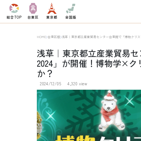
総合TOP
台東区
東京都
全国版
HOME
台東区版
浅草｜東京都立産業貿易センター台東館で「博物クリスマ
浅草｜東京都立産業貿易セ
2024」が開催！博物学×
か？
2024/12/05
4,320 view