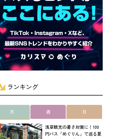
ランキング
月
週
日
浅草観光の暑さ対策に！100
円バス「めぐりん」で巡る夏