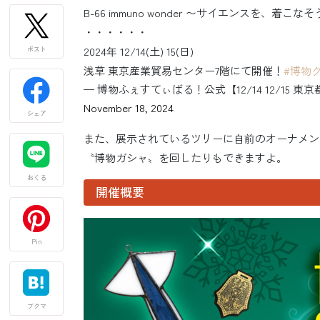
B-66 immuno wonder 〜サイエンスを、着
・・・・・・
2024年 12/14(土) 15(日)
ポスト
浅草 東京産業貿易センター7階にて開催！
#博物
— 博物ふぇすてぃばる！公式【12/14 12/15 東京
November 18, 2024
シェア
また、展示されているツリーに自前のオーナメン
〝博物ガシャ〟を回したりもできますよ。
おくる
開催概要
Pin
ブクマ