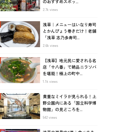
のおすすめスポッ...
2.7k views
浅草｜メニューはいなり寿司
とかんぴょう巻きだけ！老舗
「浅草 志乃多寿司...
2.6k views
【浅草】地元民に愛される名
店「十八番」で絶品ニラソバ
を堪能！極上の町中...
1.1k views
貴重なミイラが見られる！上
野公園内にある「国立科学博
物館」の見どころを...
542 views