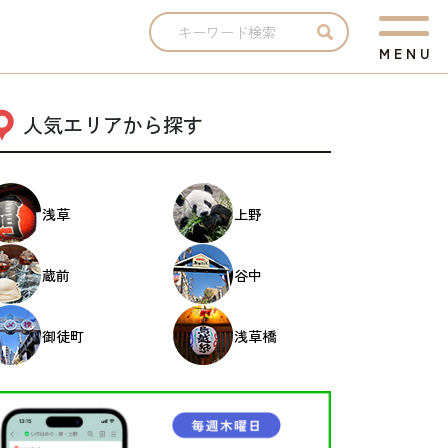
M
E
N
U
人気エリアから探す
浅草
上野
蔵前
谷中
御徒町
浅草橋