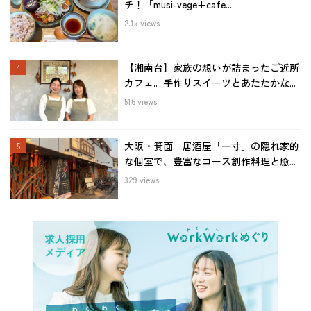
チ！「musi-vege+cafe...
2.1k views
【湘南台】家族の想いが詰まったご近所
カフェ。手作りスイーツとあたたかな...
516 views
大阪・箕面｜居酒屋「一寸」の隠れ家的
な個室で、豊富なコース創作料理と癒...
329 views