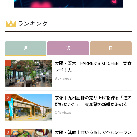
ランキング
月
週
日
大阪・茨木「FARMER’S KITCHEN」実食
レポ！人...
8.3k views
宗像｜九州屈指の売り上げを誇る『道の
駅むなかた』｜玄界灘の新鮮な海の幸...
6.2k views
大阪・箕面｜せいろ蒸しでヘルシーラン