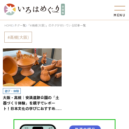
M
E
N
U
HOME
タグ一覧
「#高槻(大阪)」のタグが付いている記事一覧
高槻(大阪)
遊び・体験
大阪・高槻｜安満遺跡公園の「土
器づくり体験」を親子でレポー
ト！日本文化の学びにおすすめ……