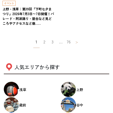
イベント
上野・浅草｜第39回『下町七夕ま
つり』2026年7月3日〜7日開催！パ
レード・阿波踊り・屋台など見ど
ころやアクセスなど徹……
投
1
2
3
…
76
>
稿
ナ
ビ
人気エリアから探す
ゲ
ー
浅草
上野
シ
ョ
蔵前
谷中