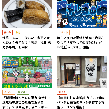
食べる
お店
イベント
浅草｜メニューはいなり寿司とか
涼しい夜の遊園地を満喫！浅草花
んぴょう巻きだけ！老舗「浅草 志
やしき「夏やしきの夜2026」が
乃多寿司」を実食……
8/1(土)～8/23(日)開催……
イベント
観光名所
食べる
『新劇場版☆ケロロ軍曹 復活して
【田原町】自家製麺 うるちで脂の
速攻地球滅亡の危機でありま
パンチと醤油のキレが共存する背
す！』× 浅草花やしきコラボレー
脂ラーメンを堪能！……