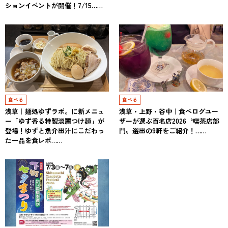
ションイベントが開催！7/15……
食べる
食べる
浅草｜麺処ゆずラボ。に新メニュ
浅草・上野・谷中｜食べログユー
ー「ゆず香る特製淡麗つけ麺」が
ザーが選ぶ百名店2026〝喫茶店部
登場！ゆずと魚介出汁にこだわっ
門〟選出の9軒をご紹介！……
た一品を食レポ……