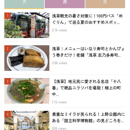
月
週
日
浅草観光の暑さ対策に！100円バス「め
ぐりん」で巡る夏のおすすめスポッ...
2.7k views
浅草｜メニューはいなり寿司とかんぴょ
う巻きだけ！老舗「浅草 志乃多寿司...
2.6k views
【浅草】地元民に愛される名店「十八
番」で絶品ニラソバを堪能！極上の町
中...
1.1k views
貴重なミイラが見られる！上野公園内に
ある「国立科学博物館」の見どころを...
538 views