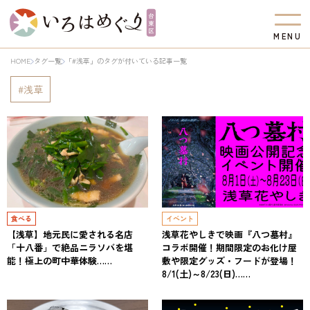
M
E
N
U
HOME
タグ一覧
「#浅草」のタグが付いている記事一覧
浅草
食べる
イベント
【浅草】地元民に愛される名店
浅草花やしきで映画『八つ墓村』
「十八番」で絶品ニラソバを堪
コラボ開催！期間限定のお化け屋
能！極上の町中華体験……
敷や限定グッズ・フードが登場！
8/1(土)～8/23(日)……