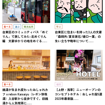
食べる
遊ぶ
観光名所
学ぶ
台東区のコミュニティバス「めぐ
台東区に住まいを持った3人の文豪
りん」で旅してみた-北めぐりん
「森鴎外/夏目漱石/樋口一葉」の
編 文豪ゆかりの地をめぐる……
生い立ちや晩年について……
食べる
宿泊
銭湯が生まれ変わったおしゃれカ
【上野・浅草】ニューオープンの
フェrebon Kaisaiyu（レボン快哉
コンセプトホテル｜おしゃれ宿5選
湯）入谷駅から徒歩ですぐ。旧銭
2023年最新版……
湯から人気喫茶に……