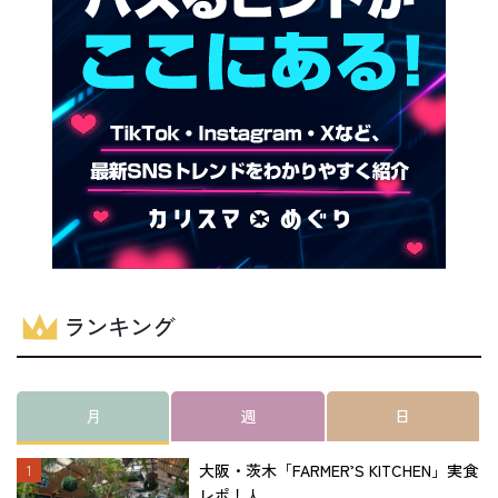
ランキング
月
週
日
大阪・茨木「FARMER’S KITCHEN」実食
レポ！人...