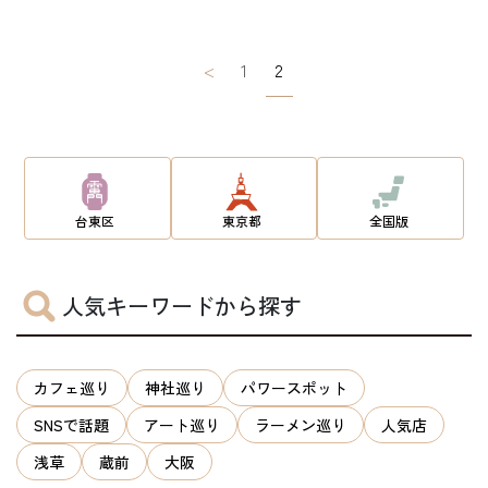
投
<
1
2
稿
ナ
ビ
ゲ
台東区
東京都
全国版
ー
シ
人気キーワードから探す
ョ
ン
カフェ巡り
神社巡り
パワースポット
SNSで話題
アート巡り
ラーメン巡り
人気店
浅草
蔵前
大阪