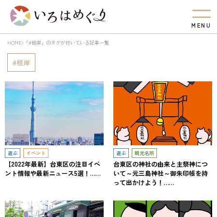
M
E
N
U
HOME
「#根岸」のタグが付いている記事一覧
根岸
遊ぶ
イベント
遊ぶ
観光名所
【2022年最新】台東区の注目イベ
台東区の神社の由来と主祭神につ
ント情報や最新ニュース5選！……
いて～元三島神社～御朱印帳を持
って出かけよう！……