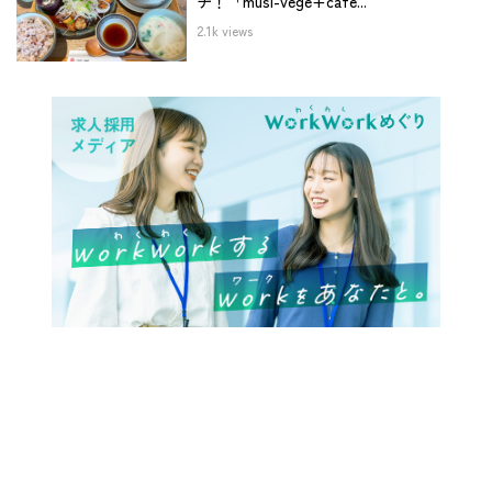
チ！「musi-vege+cafe...
2.1k views