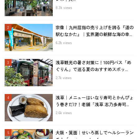
8.3k views
宗像｜九州屈指の売り上げを誇る『道の
駅むなかた』｜玄界灘の新鮮な海の幸...
6.2k views
浅草観光の暑さ対策に！100円バス「め
ぐりん」で巡る夏のおすすめスポッ...
2.7k views
浅草｜メニューはいなり寿司とかんぴょ
う巻きだけ！老舗「浅草 志乃多寿司...
2.6k views
大阪・箕面｜せいろ蒸しでヘルシーラン