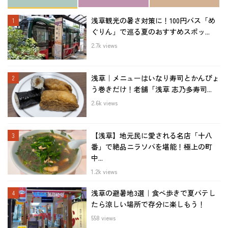
浅草観光の暑さ対策に！100円バス「め
ぐりん」で巡る夏のおすすめスポッ...
2.7k views
浅草｜メニューはいなり寿司とかんぴょ
う巻きだけ！老舗「浅草 志乃多寿司...
2.6k views
【浅草】地元民に愛される名店「十八
番」で絶品ニラソバを堪能！極上の町
中...
1.2k views
浅草の避暑地3選｜食べ歩きで夏バテし
たら涼しい場所で存分に楽しもう！
558 views