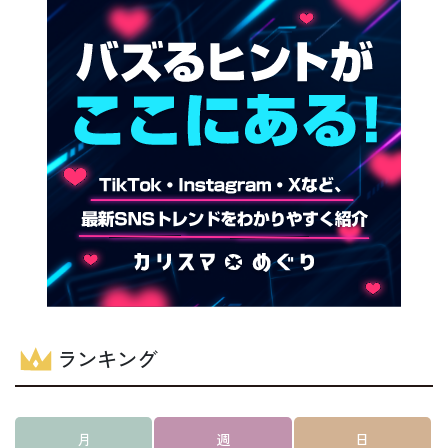
ランキング
月
週
日