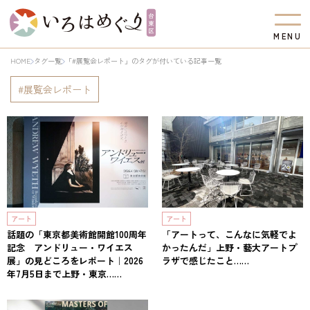
M
E
N
U
HOME
タグ一覧
「#展覧会レポート」のタグが付いている記事一覧
展覧会レポート
アート
アート
話題の「東京都美術館開館100周年
「アートって、こんなに気軽でよ
記念 アンドリュー・ワイエス
かったんだ」上野・藝大アートプ
展」の見どころをレポート｜2026
ラザで感じたこと……
年7月5日まで上野・東京……