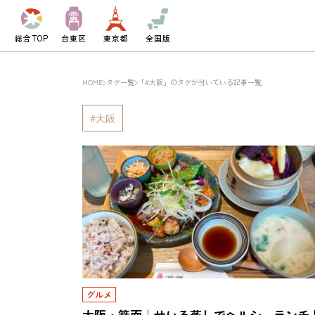
総合TOP
台東区
東京都
全国版
HOME
タグ一覧
「#大阪」のタグが付いている記事一覧
大阪
グルメ
大阪・箕面｜せいろ蒸しでヘルシーランチ