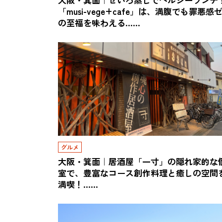
「musi-vege+cafe」は、満腹でも罪悪感
の至福を味わえる……
グルメ
大阪・箕面｜居酒屋「一寸」の隠れ家的な
室で、豊富なコース創作料理と癒しの空間
満喫！……