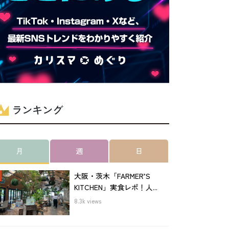
ランキング
月
週
日
大阪・茨木「FARMER’S
KITCHEN」実食レポ！人...
8.3k views