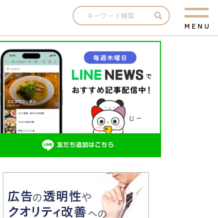
M
E
N
U