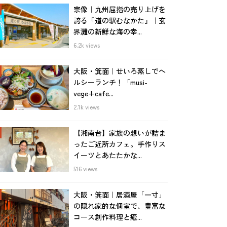
宗像｜九州屈指の売り上げを
誇る『道の駅むなかた』｜玄
界灘の新鮮な海の幸...
6.2k views
大阪・箕面｜せいろ蒸しでヘ
ルシーランチ！「musi-
vege+cafe...
2.1k views
【湘南台】家族の想いが詰ま
ったご近所カフェ。手作りス
イーツとあたたかな...
516 views
大阪・箕面｜居酒屋「一寸」
の隠れ家的な個室で、豊富な
コース創作料理と癒...