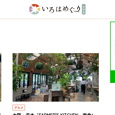
グルメ
！
大阪・茨木「FARMER'S KITCHEN」実食レ