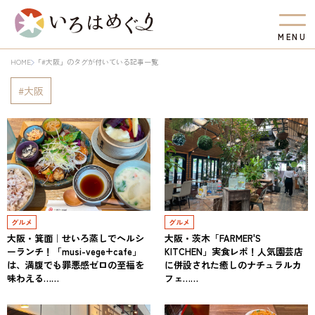
M
E
N
U
HOME
「#大阪」のタグが付いている記事一覧
大阪
グルメ
グルメ
大阪・箕面｜せいろ蒸しでヘルシ
大阪・茨木「FARMER'S
ーランチ！「musi-vege+cafe」
KITCHEN」実食レポ！人気園芸店
は、満腹でも罪悪感ゼロの至福を
に併設された癒しのナチュラルカ
味わえる……
フェ……