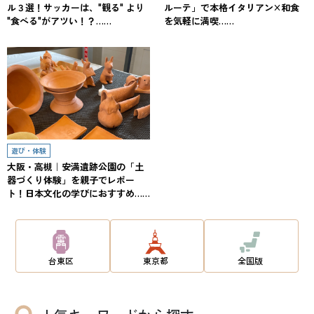
ル３選！サッカーは、"観る" より
ルーテ」で本格イタリアン×和食
"食べる"がアツい！？……
を気軽に満喫……
遊び・体験
大阪・高槻｜安満遺跡公園の「土
器づくり体験」を親子でレポー
ト！日本文化の学びにおすすめ……
台東区
東京都
全国版