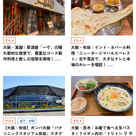
グルメ
グルメ
大阪・箕面｜居酒屋「一寸」の隠
大阪・吹田｜インド・ネパール料
れ家的な個室で、豊富なコース創
理「ニュータージマハルエベレス
作料理と癒しの空間を満喫！……
ト」北千里店で、大きなナンと本
場のカレーを堪能！……
グルメ
遊び・体験
グルメ
【大阪・吹田】ガンバ大阪「パナ
大阪・茨木｜お箸で食べる生パス
ソニックスタジアム吹田」スタグ
タ！？イオン内の「トリトン ラ サ