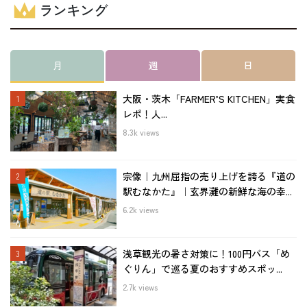
ランキング
月
週
日
大阪・茨木「FARMER’S KITCHEN」実食
レポ！人...
8.3k views
宗像｜九州屈指の売り上げを誇る『道の
駅むなかた』｜玄界灘の新鮮な海の幸...
6.2k views
浅草観光の暑さ対策に！100円バス「め
ぐりん」で巡る夏のおすすめスポッ...
2.7k views