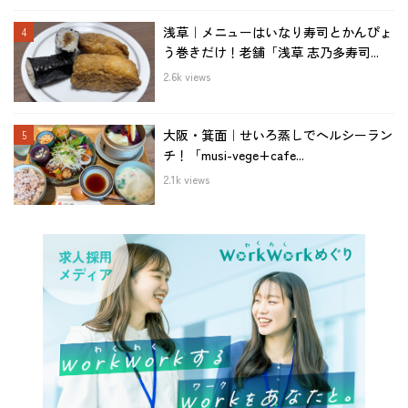
浅草｜メニューはいなり寿司とかんぴょ
う巻きだけ！老舗「浅草 志乃多寿司...
2.6k views
大阪・箕面｜せいろ蒸しでヘルシーラン
チ！「musi-vege+cafe...
2.1k views