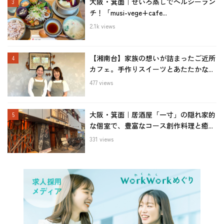
大阪・箕面｜せいろ蒸しでヘルシーラン
チ！「musi-vege+cafe...
2.1k views
【湘南台】家族の想いが詰まったご近所
カフェ。手作りスイーツとあたたかな...
477 views
大阪・箕面｜居酒屋「一寸」の隠れ家的
な個室で、豊富なコース創作料理と癒...
331 views