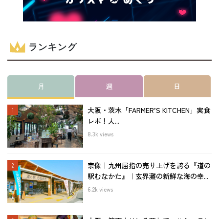
ランキング
月
週
日
大阪・茨木「FARMER’S KITCHEN」実食
レポ！人...
8.3k views
宗像｜九州屈指の売り上げを誇る『道の
駅むなかた』｜玄界灘の新鮮な海の幸...
6.2k views