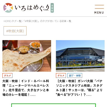
M
E
N
U
HOME
タグ一覧
「#吹田(大阪)」のタグが付いている記事一覧
吹田(大阪)
グルメ
グルメ
遊び・体験
大阪・吹田｜インド・ネパール料
【大阪・吹田】ガンバ大阪「パナ
理「ニュータージマハルエベレス
ソニックスタジアム吹田」スタグ
ト」北千里店で、大きなナンと本
ル３選！サッカーは、"観る" より
場のカレーを堪能！……
"食べる"がアツい！？……