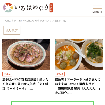
M
E
N
U
HOME
タグ一覧
「#人気店」のタグが付いている記事一覧
人気店
グルメ
グルメ
2026食べログ百名店選出！通いた
錦糸町｜マーラータン好きさんに
くなる幡ヶ谷の大人気店「タイ料
おすすめしたい！筆者もリピート
理 ミャオミャオ」……
「四川麻辣湯 縁苑（えんえん）」
をご紹介……