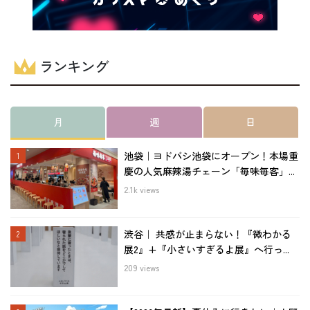
ランキング
月
週
日
池袋｜ヨドバシ池袋にオープン！本場重
慶の人気麻辣湯チェーン「毎味毎客」...
2.1k views
渋谷｜ 共感が止まらない！『微わかる
展2』+『小さいすぎるよ展』へ行っ...
209 views