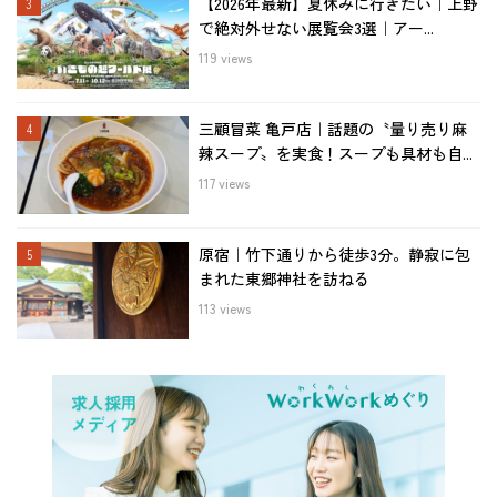
【2026年最新】夏休みに行きたい｜上野
で絶対外せない展覧会3選｜アー...
119 views
三顧冒菜 亀戸店｜話題の〝量り売り麻
辣スープ〟を実食！スープも具材も自...
117 views
原宿｜竹下通りから徒歩3分。静寂に包
まれた東郷神社を訪ねる
113 views