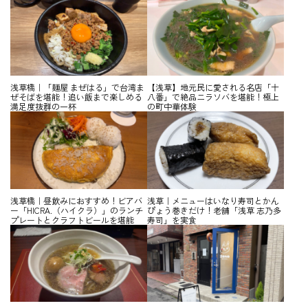
浅草橋｜「麺屋 まぜはる」で台湾ま
【浅草】地元民に愛される名店「十
ぜそばを堪能！追い飯まで楽しめる
八番」で絶品ニラソバを堪能！極上
満足度抜群の一杯
の町中華体験
浅草橋｜昼飲みにおすすめ！ビアバ
浅草｜メニューはいなり寿司とかん
ー「HICRA.（ハイクラ）」のランチ
ぴょう巻きだけ！老舗「浅草 志乃多
プレートとクラフトビールを堪能
寿司」を実食