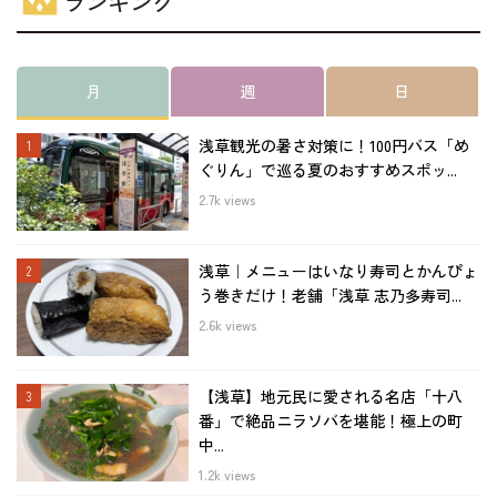
ランキング
月
週
日
浅草観光の暑さ対策に！100円バス「め
ぐりん」で巡る夏のおすすめスポッ...
2.7k views
浅草｜メニューはいなり寿司とかんぴょ
う巻きだけ！老舗「浅草 志乃多寿司...
2.6k views
【浅草】地元民に愛される名店「十八
番」で絶品ニラソバを堪能！極上の町
中...
1.2k views