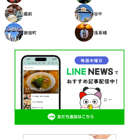
蔵前
谷中
御徒町
浅草橋