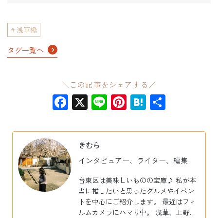
浅草橋
タグ一覧へ
＼この記事をシェアする／
Facebook
X
Line
Pinterest
Hatena
共
有
きむら
インタビュアー、ライター、編集
台東区は美味しいものの宝庫♪ 私が本
当に推したいと思ったグルメやイベン
トを中心にご紹介します。 最近はフィ
ルムカメラにハマり中。 浅草、上野、