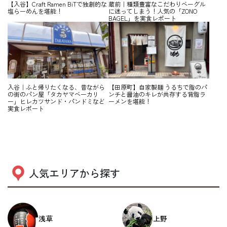
【入谷】Craft Ramen BiTで独創的な
蔵前｜種類豊富なこだわりベーグル
塩らーめんを堪能！
に迷ってしまう！人気の「ZONO
BAGEL」を実食レポート
入谷｜ふと帰りたくなる、昔ながら
【田原町】自家製麺 うるちで脂のパ
の街のパン屋「タカヤマベーカリ
ンチと醤油のキレが共存する背脂ラ
ー」ヒレカツサンド・パンドミなど
ーメンを堪能！
実食レポート
人気エリアから探す
浅草
上野