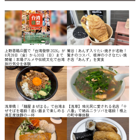
上野恩賜公園で「台湾發祭 2026」が
鶯谷｜あんず入りたい焼きが名物！
8月28日（金）から30日（日）まで
驚きのコスパ、根岸の小さなたい焼
開催｜本場グルメや伝統文化で台湾
き店「あんず」を実食
旅行気分を体験
浅草橋｜「麺屋 まぜはる」で台湾ま
【浅草】地元民に愛される名店「十
ぜそばを堪能！追い飯まで楽しめる
八番」で絶品ニラソバを堪能！極上
満足度抜群の一杯
の町中華体験