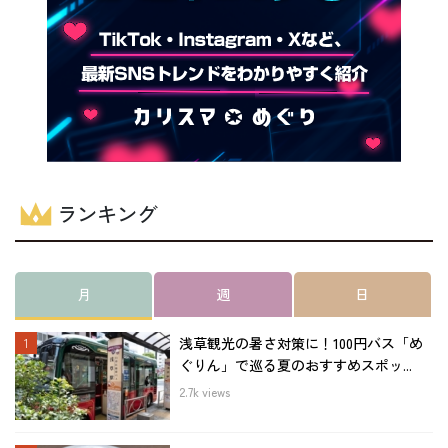
ランキング
月
週
日
浅草観光の暑さ対策に！100円バス「め
ぐりん」で巡る夏のおすすめスポッ...
2.7k views