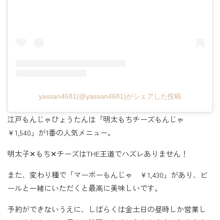
yassan4681(@yassan4681)がシェアした投稿
江戸もんじゃひょうたんは「明太もちチーズもんじゃ
￥1,540」が1番の人気メニュー。
明太子✕もち✕チーズはTHE王道でハズレありません！
また、変わり種で「マーボーもんじゃ ￥1,430」があり、ビ
ールと一緒にいただくと最高に美味しいです。
予約ができないうえに、しばらくは金土日の昼時しか営業し