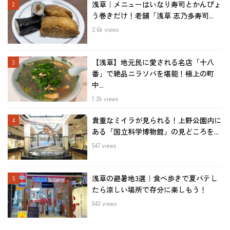
浅草｜メニューはいなり寿司とかんぴょ
う巻きだけ！老舗「浅草 志乃多寿司...
2.6k views
【浅草】地元民に愛される名店「十八
番」で絶品ニラソバを堪能！極上の町
中...
1.2k views
貴重なミイラが見られる！上野公園内に
ある「国立科学博物館」の見どころを...
547 views
浅草の避暑地3選｜食べ歩きで夏バテし
たら涼しい場所で存分に楽しもう！
543 views