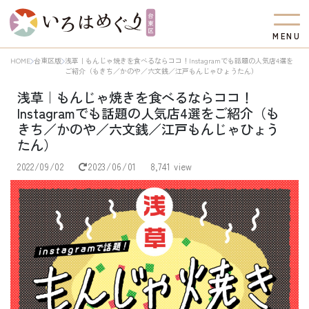
M
E
N
U
HOME
台東区版
浅草｜もんじゃ焼きを食べるならココ！Instagramでも話題の人気店4選を
ご紹介（もきち／かのや／六文銭／江戸もんじゃひょうたん）
浅草｜もんじゃ焼きを食べるならココ！
Instagramでも話題の人気店4選をご紹介（も
きち／かのや／六文銭／江戸もんじゃひょう
たん）
2022/09/02
2023/06/01
8,741 view