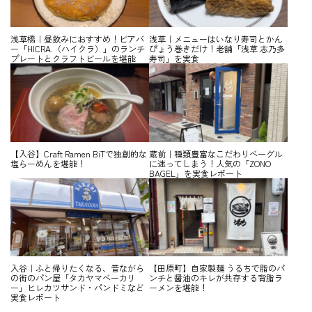
浅草橋｜昼飲みにおすすめ！ビアバ
浅草｜メニューはいなり寿司とかん
ー「HICRA.（ハイクラ）」のランチ
ぴょう巻きだけ！老舗「浅草 志乃多
プレートとクラフトビールを堪能
寿司」を実食
【入谷】Craft Ramen BiTで独創的な
蔵前｜種類豊富なこだわりベーグル
塩らーめんを堪能！
に迷ってしまう！人気の「ZONO
BAGEL」を実食レポート
入谷｜ふと帰りたくなる、昔ながら
【田原町】自家製麺 うるちで脂のパ
の街のパン屋「タカヤマベーカリ
ンチと醤油のキレが共存する背脂ラ
ー」ヒレカツサンド・パンドミなど
ーメンを堪能！
実食レポート