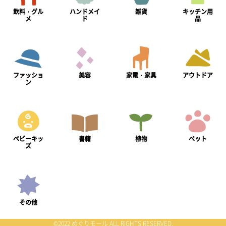
飲料・グル
ハンドメイ
雑貨
キッチン用
メ
ド
品
ファッショ
美容
家電・家具
アウトドア
ン
ベビーキッ
書籍
植物
ペット
ズ
その他
©2022 めぐりモール ALL RIGHTS RESERVED.