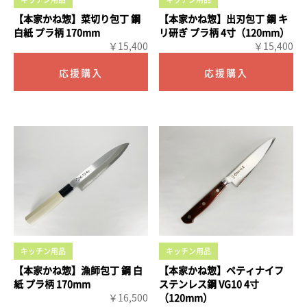
【本家かね惣】菜切り包丁 鋼
【本家かね惣】出刃包丁 鋼 キ
白紙 プラ柄 170mm
リ研ぎ プラ柄 4寸（120mm）
￥15,400
￥15,400
キッチン用品
キッチン用品
【本家かね惣】漁師包丁 鋼 白
【本家かね惣】ペティナイフ
紙 プラ柄 170mm
ステンレス鋼 VG10 4寸
￥16,500
（120mm）