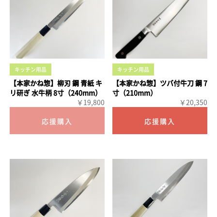
キッチン用品
キッチン用品
【本家かね惣】柳刃 鋼 青紙 キ
【本家かね惣】ツバ付牛刀 鋼 7
リ研ぎ 水牛柄 8寸（240mm）
寸（210mm）
￥19,800
￥20,350