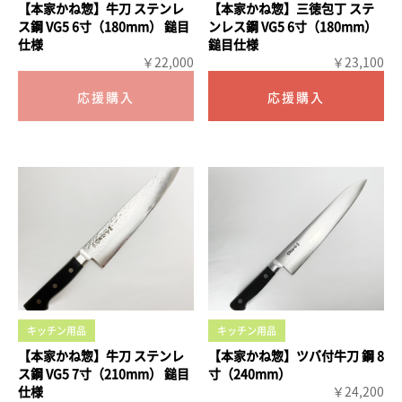
【本家かね惣】牛刀 ステンレ
【本家かね惣】三徳包丁 ステ
ス鋼 VG5 6寸（180mm） 鎚目
ンレス鋼 VG5 6寸（180mm）
仕様
鎚目仕様
￥22,000
￥23,100
キッチン用品
キッチン用品
【本家かね惣】牛刀 ステンレ
【本家かね惣】ツバ付牛刀 鋼 8
ス鋼 VG5 7寸（210mm） 鎚目
寸（240mm）
仕様
￥24,200