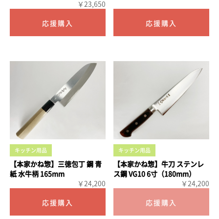
￥23,650
キッチン用品
キッチン用品
【本家かね惣】三徳包丁 鋼 青
【本家かね惣】牛刀 ステンレ
紙 水牛柄 165mm
ス鋼 VG10 6寸（180mm）
￥24,200
￥24,200