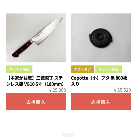
キッチン用品
アウトドア
キッチン用品
【本家かね惣】三徳包丁 ステ
Copotte（小）フタ 黒 800枚
ンレス鋼 VG10 6寸（180mm）
入り
￥25,300
￥25,520