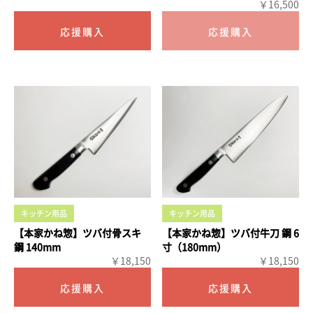
￥16,500
キッチン用品
キッチン用品
【本家かね惣】ツバ付骨スキ
【本家かね惣】ツバ付牛刀 鋼 6
鋼 140mm
寸（180mm）
￥18,150
￥18,150