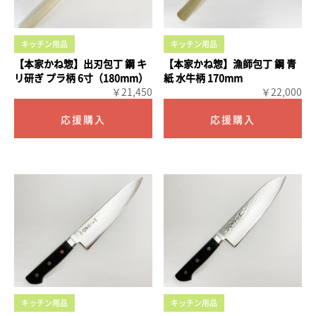
キッチン用品
キッチン用品
【本家かね惣】出刃包丁 鋼 キ
【本家かね惣】漁師包丁 鋼 青
リ研ぎ プラ柄 6寸（180mm）
紙 水牛柄 170mm
￥21,450
￥22,000
キッチン用品
キッチン用品