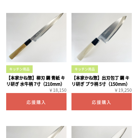
キッチン用品
キッチン用品
【本家かね惣】柳刃 鋼 青紙 キ
【本家かね惣】出刃包丁 鋼 キ
リ研ぎ 水牛柄 7寸（210mm）
リ研ぎ プラ柄 5寸（150mm）
￥18,150
￥19,250