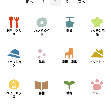
前へ
1
2
3
次へ
飲料・グル
ハンドメイ
雑貨
キッチン用
メ
ド
品
ファッショ
美容
家電・家具
アウトドア
ン
ベビーキッ
書籍
植物
ペット
ズ