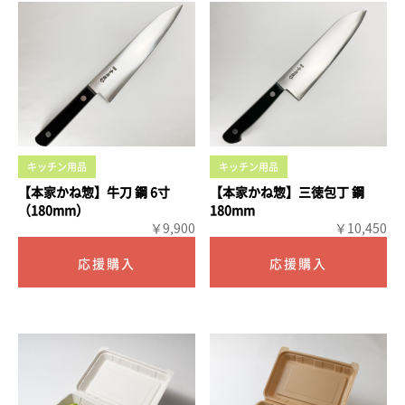
キッチン用品
キッチン用品
【本家かね惣】牛刀 鋼 6寸
【本家かね惣】三徳包丁 鋼
（180mm）
180mm
￥9,900
￥10,450