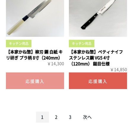
キッチン用品
キッチン用品
【本家かね惣】柳刃 鋼 白紙 キ
【本家かね惣】ペティナイフ
リ研ぎ プラ柄 8寸（240mm）
ステンレス鋼 VG5 4寸
￥14,300
（120mm） 鎚目仕様
￥14,850
1
2
3
次へ