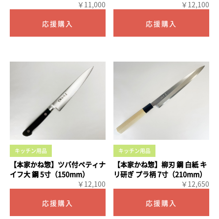
￥11,000
￥12,100
キッチン用品
キッチン用品
【本家かね惣】ツバ付ペティナ
【本家かね惣】柳刃 鋼 白紙 キ
イフ大 鋼 5寸（150mm）
リ研ぎ プラ柄 7寸（210mm）
￥12,100
￥12,650