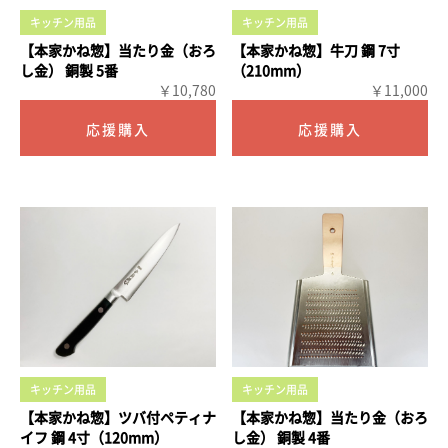
キッチン用品
キッチン用品
【本家かね惣】当たり金（おろ
【本家かね惣】牛刀 鋼 7寸
し金） 銅製 5番
（210mm）
￥10,780
￥11,000
キッチン用品
キッチン用品
【本家かね惣】ツバ付ペティナ
【本家かね惣】当たり金（おろ
イフ 鋼 4寸（120mm）
し金） 銅製 4番